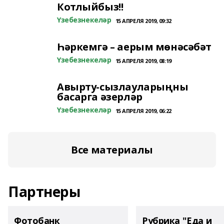
Котлыйбыз!!
Үзебезнекеләр
15 АПРЕЛЯ 2019, 09:32
Һәркемгә – аерым мөнәсәбәт
Үзебезнекеләр
15 АПРЕЛЯ 2019, 08:19
Авырту-сызлауларыңны
басарга әзерләр
Үзебезнекеләр
15 АПРЕЛЯ 2019, 06:22
Все материалы
Партнеры
Фотобанк
Рубрика "Еда и