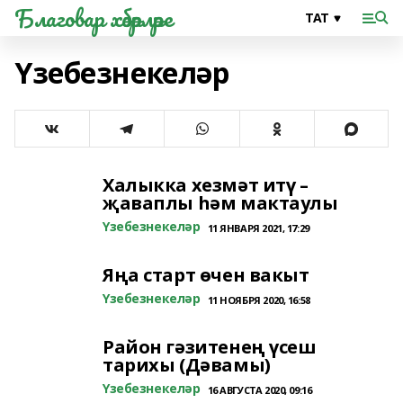
Благовар хәбәрләре
Үзебезнекеләр
Халыкка хезмәт итү –
җаваплы һәм мактаулы
Үзебезнекеләр
11 ЯНВАРЯ 2021, 17:29
Яңа старт өчен вакыт
Үзебезнекеләр
11 НОЯБРЯ 2020, 16:58
Район гәзитенең үсеш
тарихы (Дәвамы)
Үзебезнекеләр
16 АВГУСТА 2020, 09:16