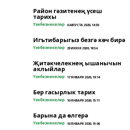
Район гәзитенең үсеш
тарихы
Үзебезнекеләр
6 АВГУСТА 2020, 14:50
Игътибарыгыз безгә көч бирә
Үзебезнекеләр
29 ИЮНЯ 2020, 18:54
Җитәкчелекнең ышанычын
аклыйлар
Үзебезнекеләр
17 ЯНВАРЯ 2020, 19:14
Бер гасырлык тарих
Үзебезнекеләр
10 ЯНВАРЯ 2020, 15:11
Барына да өлгерә
Үзебезнекеләр
10 ЯНВАРЯ 2020, 15:06