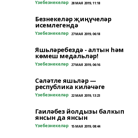
Үзебезнекеләр
28 МАЯ 2019, 11:18
Безнекеләр җиңүчеләр
исемлегендә
Үзебезнекеләр
27 МАЯ 2019, 06:18
Яшьләребездә - алтын һәм
көмеш медальләр!
Үзебезнекеләр
27 МАЯ 2019, 06:16
Сәләтле яшьләр —
республика киләчәге
Үзебезнекеләр
22 МАЯ 2019, 13:23
Гаиләбез йолдызы балкып
янсын да янсын
Үзебезнекеләр
15 МАЯ 2019, 08:44