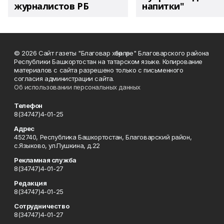
журналистов РБ
напитки"
© 2026 Сайт газеты "Благовар хәбәрләре" Благоварского района
Республики Башкортостан на татарском языке. Копирование
материалов с сайта разрешено только с письменного
согласия администрации сайта.
Об использовании персональных данных
Телефон
8(34747)4-01-25
Адрес
452740, Республика Башкортостан, Благоварский район,
с.Языково, ул.Пушкина, д.22
Рекламная служба
8(34747)4-01-27
Редакция
8(34747)4-01-25
Сотрудничество
8(34747)4-01-27