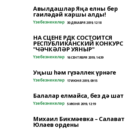
Авылдашлар Яңа елны бер
гаиләдәй каршы алды!
Үзебезнекеләр
30 ДЕКАБРЯ 2019, 12:18
НА СЦЕНЕ РДК СОСТОИТСЯ
РЕСПУБЛИКАНСКИЙ КОНКУРС
"ЧӘЧКӘЛӘР УЯНЫР"
Үзебезнекеләр
16 СЕНТЯБРЯ 2019, 14:39
Уңыш һәм гүзәллек үрнәге
Үзебезнекеләр
17 ИЮНЯ 2019, 09:15
Балалар елмайса, без дә шат
Үзебезнекеләр
5 ИЮНЯ 2019, 12:19
Михаил Бикмәевка – Салават
Юлаев ордены