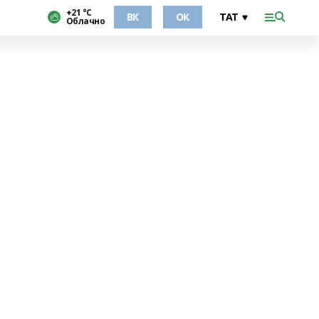
+21 °С
ВК
ОК
Облачно