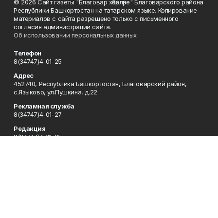
© 2026 Сайт газеты "Благовар хәбәрләре" Благоварского района
Республики Башкортостан на татарском языке. Копирование
материалов с сайта разрешено только с письменного
согласия администрации сайта.
Об использовании персональных данных
Телефон
8(34747)4-01-25
Адрес
452740, Республика Башкортостан, Благоварский район,
с.Языково, ул.Пушкина, д.22
Рекламная служба
8(34747)4-01-27
Редакция
8(34747)4-01-25
Сотрудничество
8(34747)4-01-27
Отдел кадров
8(34747)4-01-32