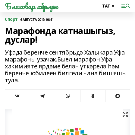
Благовар хәбәрләре
Спорт
6 АВГУСТА 2019, 06:41
Марафонда катнашыгыз,
дуслар!
Уфада беренче сентябрьдә Халыкара Уфа
марафоны узачак.Быел марафон Уфа
хакимияте ярдәме белән үткәрелә һәм
беренче юбилеен билгели - аңа биш яшь
тула.