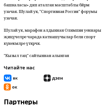
башкаласы» дип аталган масштаблы бәйрәм
узачак. Шулай ук, "Спортивная Россия" форумы
узачак.
Шулай ук, марафон алдыннан Олимпия уеннары
җиңүчеләре чарада катнашучылар белән спорт
күнекмәләре үткәрәчәк.
"Кызыл таң" сайтыннан алынган
Читайте нас
Партнеры