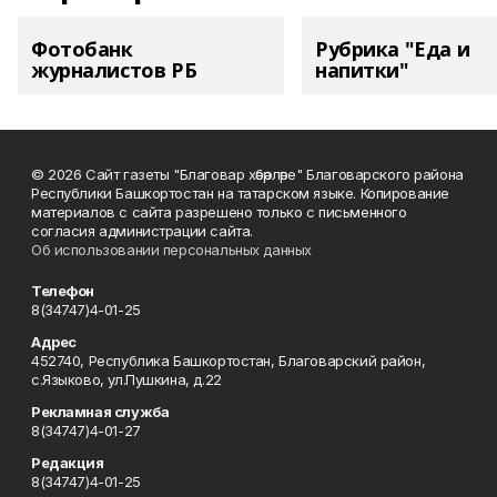
Фотобанк
Рубрика "Еда и
журналистов РБ
напитки"
© 2026 Сайт газеты "Благовар хәбәрләре" Благоварского района
Республики Башкортостан на татарском языке. Копирование
материалов с сайта разрешено только с письменного
согласия администрации сайта.
Об использовании персональных данных
Телефон
8(34747)4-01-25
Адрес
452740, Республика Башкортостан, Благоварский район,
с.Языково, ул.Пушкина, д.22
Рекламная служба
8(34747)4-01-27
Редакция
8(34747)4-01-25