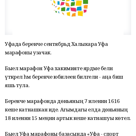
Уфада беренче сентябрьдә Халыкара Уфа
марафоны узачак.
Быел марафон Уфа хакимияте ярдәме белән
үткәрелә һәм беренче юбилеен билгели - аңа биш
яшь тула.
Беренче марафонда дөньяның 7 иленнән 1616
кеше катнашкан иде. Агымдагы елда дөньяның
18 иленнән 15 меңнән артык кеше катнашуы көтелә.
Быел Уфа марафоны базасында «Уфа - спорт