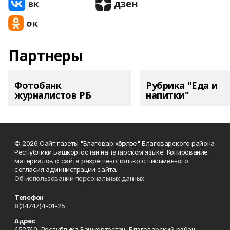
Партнеры
Фотобанк
Рубрика "Еда и
журналистов РБ
напитки"
© 2026 Сайт газеты "Благовар хәбәрләре" Благоварского района
Республики Башкортостан на татарском языке. Копирование
материалов с сайта разрешено только с письменного
согласия администрации сайта.
Об использовании персональных данных
Телефон
8(34747)4-01-25
Адрес
452740, Республика Башкортостан, Благоварский район,