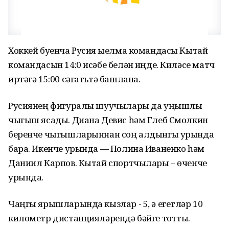
Хоккей буенча Русия җыелма командасы Кытай
командасын 14:0 исәбе белән җиңде. Киләсе матч
иртәгә 15:00 сәгатьтә башлана.
Русиянең фигуралы шуучылары да уңышлы
чыгыш ясады. Диана Девис һәм Глеб Смолкин
беренче чыгышларыннан соң алдынгы урында
бара. Икенче урында — Полина Иваненко һәм
Даниил Карпов. Кытай спортчылары – өченче
урында.
Чаңгы ярышларында кызлар - 5, ә егетләр 10
километр дистанцияләрендә бәйге тотты.