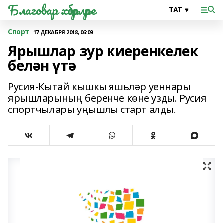
Благовар хәбәрләре
Спорт
17 ДЕКАБРЯ 2018, 06:09
Ярышлар зур киеренкелек
белән үтә
Русия-Кытай кышкы яшьләр уеннары
ярышларының беренче көне узды. Русия
спортчылары уңышлы старт алды.