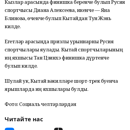
Кызлар арасында финишка беренче булып Русия
спортчысы Диана Алексеева, икенче — Яна
Блинова, өченче булып Кытайдан Тун Жэнь
килде.
Егетләр арасында призлы урыннарны Русия
спортчылары яулады. Кытай спортчыларының
иң яхшысы Тан Цзинхэ финишка дүртенче
булып килде.
Шулай ук, Кытай вәкилләре шорт-трек буенча
ярышларда иң яхшылары булды.
Фото: Социаль челтәрләрдән
Читайте нас