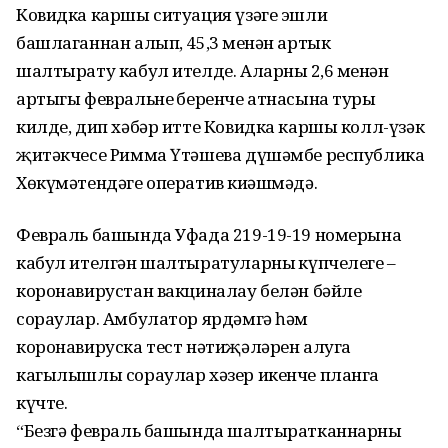
Ковидка каршы ситуация үзәге эшли
башлаганнан алып, 45,3 меңнән артык
шалтырату кабул ителде. Аларның 2,6 меңнән
артыгы февральнең беренче атнасына туры
килде, дип хәбәр итте Ковидка каршы колл-үзәк
җитәкчесе Римма Үтәшева дүшәмбе республика
Хөкүмәтендәге оператив киңәшмәдә.
Февраль башында Уфада 219-19-19 номерына
кабул ителгән шалтыратуларның күпчелеге –
коронавирустан вакциналау белән бәйле
сораулар. Амбулатор ярдәмгә һәм
коронавируска тест нәтиҗәләрен алуга
кагылышлы сораулар хәзер икенче планга
күчте.
“Безгә февраль башында шалтыратканнарның