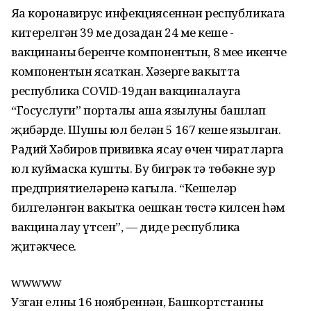
Яңа коронавирус инфекция­сеннән республикага
китерелгән 39 мең дозадан 24 мең кеше -
вакцинаның беренче компонентын, 8 меңе икенче
компонентын ясаткан. Хәзерге вакытта
республика COVID-19дан вакциналауга
“Госуслуги” порталы аша язылуны башлап
җибәрде. Шушы юл белән 5 167 кеше язылган.
Радий Хәбиров прививка ясау өчен чиратларга
юл куймаска кушты. Бу бигрәк тә төбәкнең зур
предприятиеләренә кагыла. “Кешеләр
билгеләнгән вакытка оешкан төстә килсен һәм
вакциналау үтсен”, — диде республика
җитәкчесе.
wwwww
Узган елның 16 ноябреннән, Башкортстанның