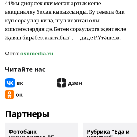
41%ы диярлек яки меңнән артык кеше
вакциналау белән кызыксынды. Бу темага бик
күп сораулар килә, шул исәптән олы
яшьтәгеләрдән дә. Бөтен сорауларга җентекле
җавап бирәбез, аңлатабыз”, — диде Р.Үтәшева.
Фото:
osnmedia.ru
Читайте нас
Партнеры
Фотобанк
Рубрика "Еда и