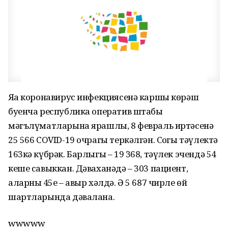
Яңа коронавирус инфекциясенә каршы көрәш
буенча республика оператив штабы
мәгълүматларына ярашлы, 8 февраль иртәсенә
25 566 COVID-19 очрагы теркәлгән. Соңгы тәүлектә
163кә күбрәк. Барлыгы – 19 368, тәүлек эчендә 54
кеше савыккан. Дәваханәдә – 303 пациент,
аларның 45е – авыр хәлдә. Ә 5 687 чирле өй
шартларында дәвалана.
wwwww