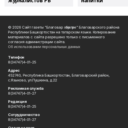
журналистов РБ
напитки"
© 2026 Сайт газеты "Благовар хәбәрләре" Благоварского района
Республики Башкортостан на татарском языке. Копирование
материалов с сайта разрешено только с письменного
согласия администрации сайта.
Об использовании персональных данных
Телефон
8(34747)4-01-25
Адрес
452740, Республика Башкортостан, Благоварский район,
с.Языково, ул.Пушкина, д.22
Рекламная служба
8(34747)4-01-27
Редакция
8(34747)4-01-25
Сотрудничество
8(34747)4-01-27
Отдел кадров