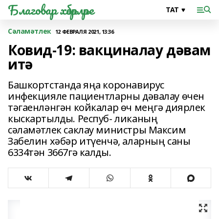
Благовар хәбәрләре
Сәламәтлек
12 ФЕВРАЛЯ 2021, 13:36
Ковид-19: вакциналау дәвам
итә
Башкортстанда яңа коронавирус
инфекцияле пациентларны дәвалау өчен
тәгаенләнгән койкалар өч меңгә диярлек
кыскартылды. Респуб- ликаның
сәламәтлек саклау министры Максим
Забелин хәбәр итүенчә, аларның саны
6334тән 3667гә калды.