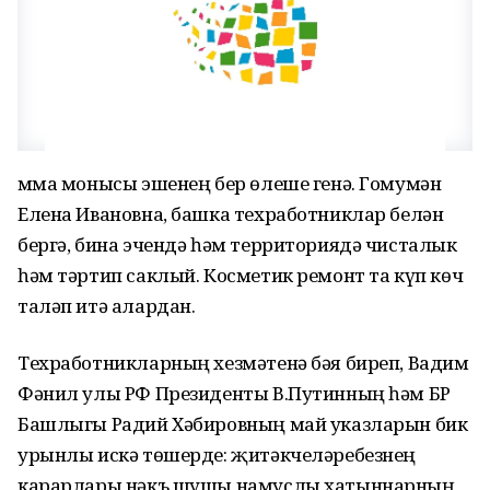
Әмма монысы эшенең бер өлеше генә. Гомумән
Елена Ивановна, башка техработниклар белән
бергә, бина эчендә һәм территориядә чисталык
һәм тәртип саклый. Косметик ремонт та күп көч
таләп итә алардан.
Техработникларның хезмәтенә бәя биреп, Вадим
Фәнил улы РФ Президенты В.Путинның һәм БР
Башлыгы Радий Хәбировның май указларын бик
урынлы искә төшерде: җитәкчеләребезнең
карарлары нәкъ шушы намуслы хатыннарның