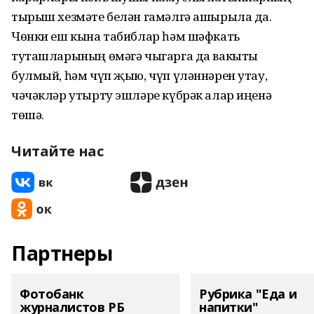
тырыш хезмәте белән гамәлгә ашырыла да.
Чөнки еш кына табиблар һәм шәфкать
туташларының өмәгә чыгарга да вакыты
булмый, һәм чүп җыю, чүп үләннәрен утау,
чәчәкләр утырту эшләре күбрәк алар иңенә
төшә.
Читайте нас
Партнеры
Фотобанк
Рубрика "Еда и
журналистов РБ
напитки"