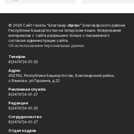
© 2026 Сайт газеты "Благовар хәбәрләре" Благоварского района
Республики Башкортостан на татарском языке. Копирование
материалов с сайта разрешено только с письменного
согласия администрации сайта.
Об использовании персональных данных
Телефон
8(34747)4-01-25
Адрес
452740, Республика Башкортостан, Благоварский район,
с.Языково, ул.Пушкина, д.22
Рекламная служба
8(34747)4-01-27
Редакция
8(34747)4-01-25
Сотрудничество
8(34747)4-01-27
Отдел кадров