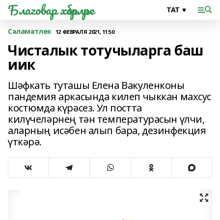
Благовар хәбәрләре
Сәламәтлек
12 ФЕВРАЛЯ 2021, 11:50
Чисталык тотучыларга баш
иик
Шәфкать туташы Елена Вакуленконы
пандемия аркасында килеп чыккан махсус
костюмда күрәсез. Ул постта
килүчеләрнең тән температурасын үлчи,
аларның исәбен алып бара, дезинфекция
үткәрә.