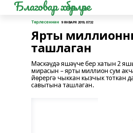
Благовар хәбәрләре
Төрлесеннән
9 ЯНВАРЯ 2019, 07:32
Ярты миллионн
ташлаган
Мәскәүдә яшәүче бер хатын 2 я
мирасын – ярты миллион сум акч
йөрергә чыккан кызчык тоткан д
савытына ташлаган.