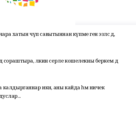
ара хатын чүп савытыннан күпме генә эзләсә дә,
 дә сораштыра, ләкин серле кошелекны беркем дә
ча калдырганнар икән, аны кайда һәм ничек
услар...