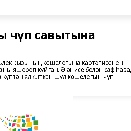
ы чүп савытына
шьлек кызының кошелегына картәтисенең
аны яшереп куйган. Ә әнисе белән саф һава
а күптән ялкыткан шул кошелегын чүп