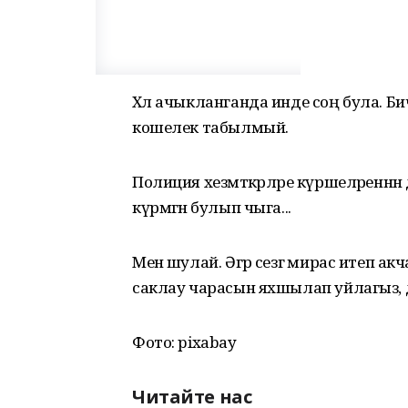
Хәл ачыкланганда инде соң була. Бич
кошелек табылмый.
Полиция хезмәткәрләре күршеләреннән
күрмәгән булып чыга...
Менә шулай. Әгәр сезгә мирас итеп ак
саклау чарасын яхшылап уйлагыз, д
Фото: pixabay
Читайте нас