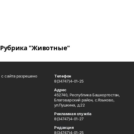
Рубрика "Животные"
в с сайта разрешено
Телефон
8(34747)4-01-25
Адрес
452740, Республика Башкортостан,
Благоварский район, с.Языково,
ул.Пушкина, д.22
Рекламная служба
8(34747)4-01-27
Редакция
8(34747)4-01-25