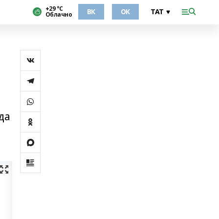
+29 °С
ВК
ОК
Облачно
да