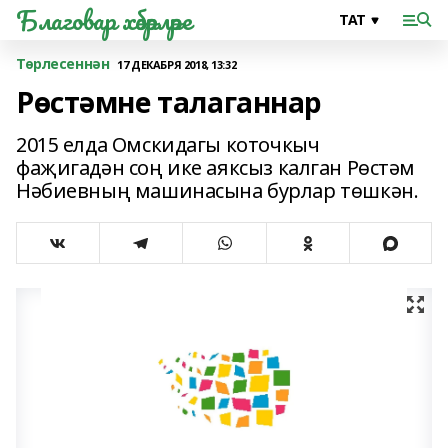
Благовар хәбәрләре
Төрлесеннән
17 ДЕКАБРЯ 2018, 13:32
Рөстәмне талаганнар
2015 елда Омскидагы коточкыч
фаҗигадән соң ике аяксыз калган Рөстәм
Нәбиевның машинасына бурлар төшкән.