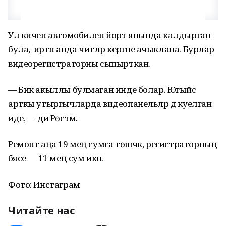
Ул кичен автомобилен йорт янында калдырган
була, ә иртән анда читләр кергәне ачыклана. Бурлар
видеорегистраторны сыпырткан.
— Бик акыллы булмаган инде болар. Югыйсә
арткы утыргычларда видеопанельләр дә куелган
иде, — ди Рөстәм.
Ремонт аңа 19 мең сумга төшәчәк, регистраторның
бәясе — 11 мең сум икән.
Фото: Инстаграм
Читайте нас