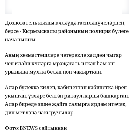
Дознователь кызны көчләүдә гаепләнүчеләрнең
берсе - Кырмыскалы районының полиция бүлеге
начальнигы.
Аның хезмәттәшләре четерекле хәлдән чыгар
өчен илаһи көчләргә мөрәҗәгать иткән һәм эш
урынына мулла белән поп чакырткан.
Алар бүлеккә килеп, кабинеттан кабинетка йөреп
укынган, үзләре белгән ритаулларны башкарган.
Алар биредә эшне җайга салырга ярдәм итәчәк,
дип өметләнә чакыручылар.
Фото: BNEWS сайтыннан