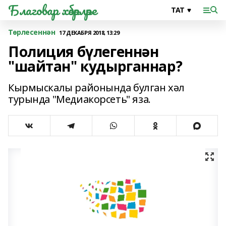
Благовар хәбәрләре
Төрлесеннән
17 ДЕКАБРЯ 2018, 13:29
Полиция бүлегеннән
"шайтан" кудырганнар?
Кырмыскалы районында булган хәл
турында "Медиакорсеть" яза.