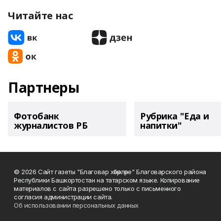
Читайте нас
Партнеры
Фотобанк
Рубрика "Еда и
журналистов РБ
напитки"
© 2026 Сайт газеты "Благовар хәбәрләре" Благоварского района
Республики Башкортостан на татарском языке. Копирование
материалов с сайта разрешено только с письменного
согласия администрации сайта.
Об использовании персональных данных