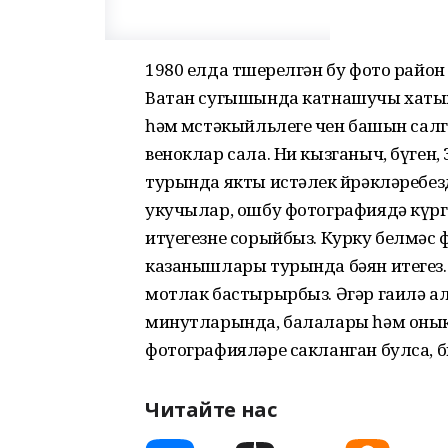
1980 елда төшерелгән бу фото район
Ватан сугышында катнашучы хатын-
һәм мөстәкыйльлеге өчен башын сал
веноклар сала. Ни кызганыч, бүген,
турында якты истәлек йөрәкләребезд
укучылар, ошбу фотографиядә күрг
итүегезне сорыйбыз. Курку белмәс
казанышлары турында бәян итегез.
мотлак бастырырбыз. Әгәр гаилә 
минутларында, балалары һәм онык
фотографияләре сакланган булса, б
Читайте нас