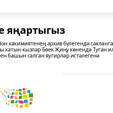
е яңартыгыз
йон хакимиятенең архив бүлегендә сакланга
 хатын-кызлар Бөек Җиңү көнендә Туган и
ен башын салган яугирләр истәлегенә