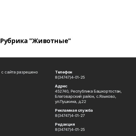
Рубрика "Животные"
в с сайта разрешено
Телефон
8(34747)4-01-25
Адрес
452740, Республика Башкортостан,
Благоварский район, с.Языково,
ул.Пушкина, д.22
Рекламная служба
8(34747)4-01-27
Редакция
8(34747)4-01-25