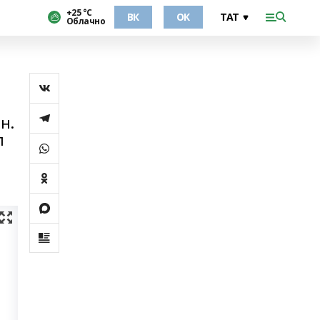
+25 °С
ВК
ОК
Облачно
н.
л