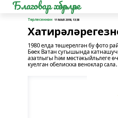
Благовар хәбәрләре
Төрлесеннән
11 МАЯ 2018, 13:38
Хатирәләрегезн
1980 елда төшерелгән бу фото ра
Бөек Ватан сугышында катнашучы
азатлыгы һәм мөстәкыйльлеге өч
куелган обелискка веноклар сала.