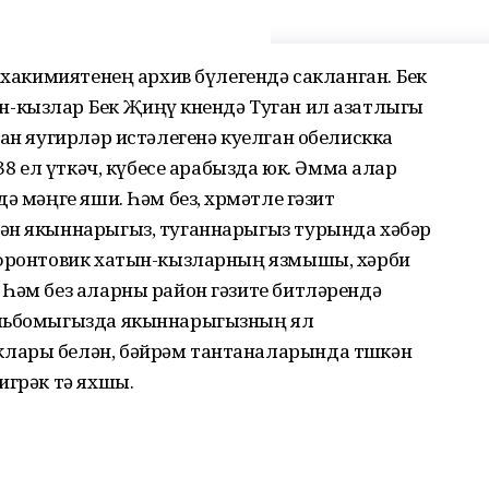
 хакимиятенең архив бүлегендә сакланган. Бөек
кызлар Бөек Җиңү көнендә Туган ил азатлыгы
ган яугирләр истәлегенә куелган обелискка
 38 ел үткәч, күбесе арабызда юк. Әмма алар
ә мәңге яши. Һәм без, хөрмәтле гәзит
ән якыннарыгыз, туганнарыгыз турында хәбәр
 фронтовик хатын-кызларның язмышы, хәрби
 Һәм без аларны район гәзите битләрендә
альбомыгызда якыннарыгызның ял
лары белән, бәйрәм тантаналарында төшкән
игрәк тә яхшы.