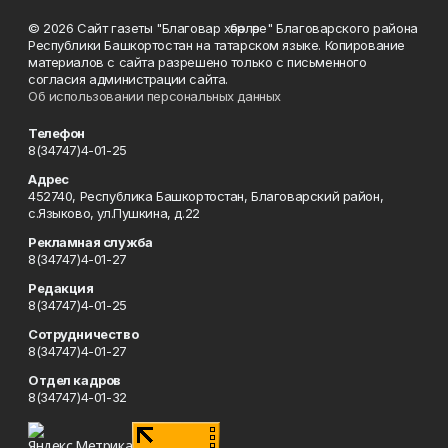
© 2026 Сайт газеты "Благовар хәбәрләре" Благоварского района
Республики Башкортостан на татарском языке. Копирование
материалов с сайта разрешено только с письменного
согласия администрации сайта.
Об использовании персональных данных
Телефон
8(34747)4-01-25
Адрес
452740, Республика Башкортостан, Благоварский район,
с.Языково, ул.Пушкина, д.22
Рекламная служба
8(34747)4-01-27
Редакция
8(34747)4-01-25
Сотрудничество
8(34747)4-01-27
Отдел кадров
8(34747)4-01-32