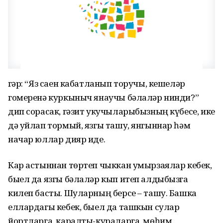
Әгәр: “Яз саен кабатланып торучы, кешеләр
гомеренә куркыныч янаучы бәлаләр нинди?”
дип сорасак, гәзит укучыларыбызның күбесе, ике
дә уйлап тормый, язгы ташу, янгыннар һәм
начар юллар дияр иде.
Кар астыннан төртеп чыккан умырзаялар кебек,
быел да язгы бәлаләр кып итеп алдыбызга
килеп басты. Шуларның берсе – ташу. Башка
еллардагы кебек, быел да ташкын сулар
йортларга, каралты-кураларга, мөһим