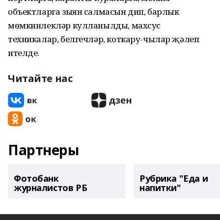
объектларга зыян салмасын дип, барлык
мөмкинлекләр кулланылды, махсус
техникалар, белгечләр, коткару-чылар җәлеп
ителде.
Читайте нас
Партнеры
Фотобанк
Рубрика "Еда и
журналистов РБ
напитки"