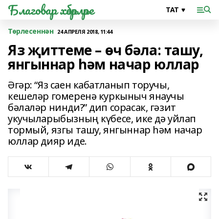
Благовар хәбәрләре
Төрлесеннән
24 АПРЕЛЯ 2018, 11:44
Яз җиттеме – өч бәла: ташу,
янгыннар һәм начар юллар
Әгәр: “Яз саен кабатланып торучы,
кешеләр гомеренә куркыныч янаучы
бәлаләр нинди?” дип сорасак, гәзит
укучыларыбызның күбесе, ике дә уйлап
тормый, язгы ташу, янгыннар һәм начар
юллар дияр иде.