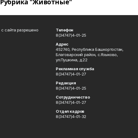
Рубрика "Животные"
в с сайта разрешено
Телефон
8(34747)4-01-25
Адрес
452740, Республика Башкортостан,
Благоварский район, с.Языково,
ул.Пушкина, д.22
Рекламная служба
8(34747)4-01-27
Редакция
8(34747)4-01-25
Сотрудничество
8(34747)4-01-27
Отдел кадров
8(34747)4-01-32