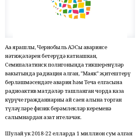
Аңа ярашлы, Чернобыль АЭСы авариясе
нәтиҗәләрен бетерүдә катнашкан,
Семипалатинск полигонында тикшеренүләр
вакытында радиация алган, "Маяк" җитештерү
берләшмәсендәге авария һәм Теча елгасына
радиоактив матдәләр ташланган чорда каза
күрүче гражданнарның ай саен алына торган
түләүләре физик берәмлекләр кеременә
салымнардан азат ителәчәк.
Шулай ук 2018-22 елларда 1 миллион сум алган