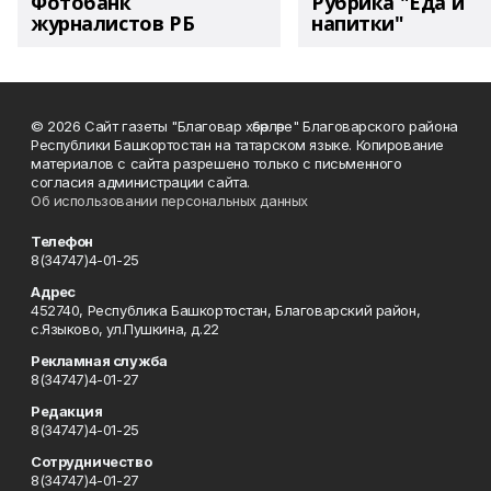
Фотобанк
Рубрика "Еда и
журналистов РБ
напитки"
© 2026 Сайт газеты "Благовар хәбәрләре" Благоварского района
Республики Башкортостан на татарском языке. Копирование
материалов с сайта разрешено только с письменного
согласия администрации сайта.
Об использовании персональных данных
Телефон
8(34747)4-01-25
Адрес
452740, Республика Башкортостан, Благоварский район,
с.Языково, ул.Пушкина, д.22
Рекламная служба
8(34747)4-01-27
Редакция
8(34747)4-01-25
Сотрудничество
8(34747)4-01-27