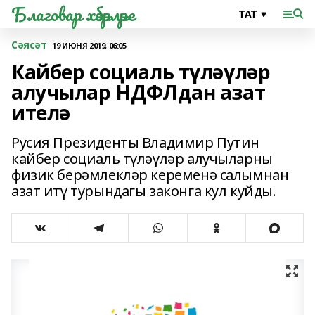
Благовар хәбәрләре
Сәясәт
19 ИЮНЯ 2019, 06:05
Кайбер социаль түләүләр
алучылар НДФЛдан азат
ителә
Русия Президенты Владимир Путин
кайбер социаль түләүләр алучыларны
физик берәмлекләр кеременә салымнан
азат итү турындагы законга кул куйды.