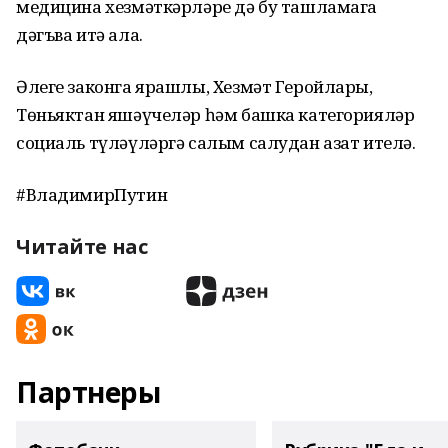
медицина хезмәткәрләре дә бу ташламага
дәгъва итә ала.
Әлеге законга ярашлы, Хезмәт Геройлары,
Төньяктан яшәүчеләр һәм башка категорияләр
социаль түләүләргә салым салудан азат ителә.
#ВладимирПутин
Читайте нас
Партнеры