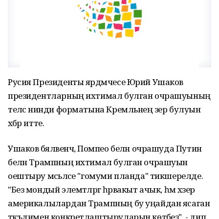
Русия Президенты ярдәмчесе Юрий Ушаков
президентларның ихтимал булган очрашуының
теләсә нинди форматына Кремльнең әзер булуын
хәбәр итте.
Ушаков бәяләвенчә, Помпео белән очрашуда Путин
белән Трампның ихтимал булган очрашуын
оештыру мәсьәләсе "гомуми планда" тикшерелде.
"Без мондый элемтәләргә һәрвакыт ачык, һәм хәзер
америкалылардан Трампның бу уңайдан ясаган
тәкъдимен конкретлаштыруларын көтәбез", - дип