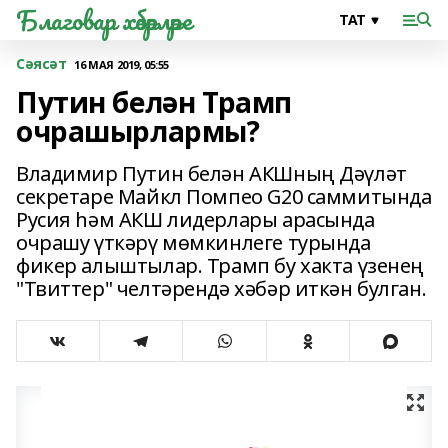
Благовар хәбәрләре
Сәясәт
16 МАЯ 2019, 05:55
Путин белән Трамп
очрашырлармы?
Владимир Путин белән АКШның Дәүләт
секретаре Майкл Помпео G20 саммитында
Русия һәм АКШ лидерлары арасында
очрашу үткәрү мөмкинлеге турында
фикер алыштылар. Трамп бу хакта үзенең
"Твиттер" челтәрендә хәбәр иткән булган.