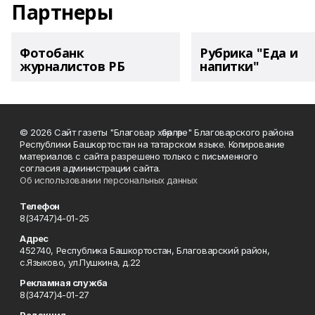
Партнеры
Фотобанк
Рубрика "Еда и
журналистов РБ
напитки"
© 2026 Сайт газеты "Благовар хәбәрләре" Благоварского района
Республики Башкортостан на татарском языке. Копирование
материалов с сайта разрешено только с письменного
согласия администрации сайта.
Об использовании персональных данных
Телефон
8(34747)4-01-25
Адрес
452740, Республика Башкортостан, Благоварский район,
с.Языково, ул.Пушкина, д.22
Рекламная служба
8(34747)4-01-27