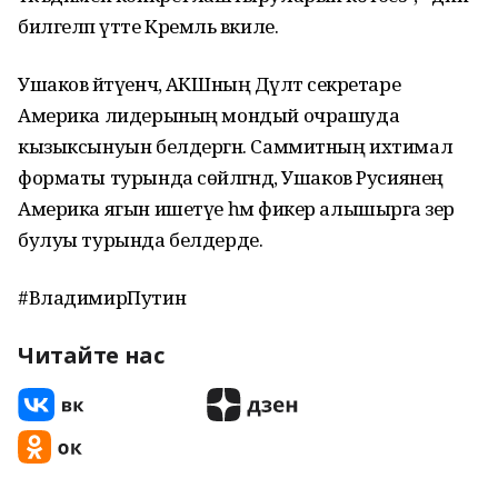
билгеләп үтте Кремль вәкиле.
Ушаков әйтүенчә, АКШның Дәүләт секретаре
Америка лидерының мондый очрашуда
кызыксынуын белдергән. Саммитның ихтимал
форматы турында сөйләгәндә, Ушаков Русиянең
Америка ягын ишетүе һәм фикер алышырга әзер
булуы турында белдерде.
#ВладимирПутин
Читайте нас