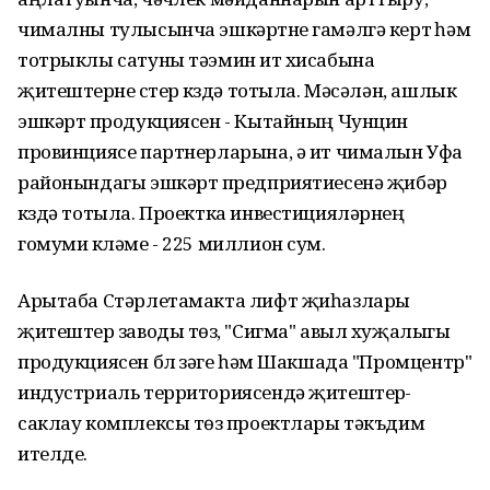
чималны тулысынча эшкәртүне гамәлгә кертү һәм
тотрыклы сатуны тәэмин итү хисабына
җитештерүне үстерү күздә тотыла. Мәсәлән, ашлык
эшкәртү продукциясен - Кытайның Чунцин
провинциясе партнерларына, ә ит чималын Уфа
районындагы эшкәртү предприятиесенә җибәрү
күздә тотыла. Проектка инвестицияләрнең
гомуми күләме - 225 миллион сум.
Арытаба Стәрлетамакта лифт җиһазлары
җитештерү заводы төзү, "Сигма" авыл хуҗалыгы
продукциясен бүлү үзәге һәм Шакшада "Промцентр"
индустриаль территориясендә җитештерү-
саклау комплексы төзү проектлары тәкъдим
ителде.