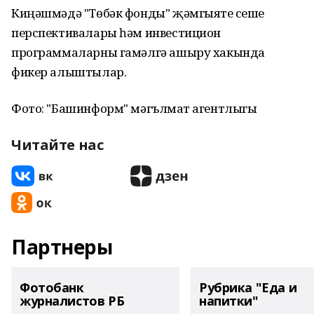
Киңәшмәдә "Төбәк фонды" җәмгыяте үсеше
перспективалары һәм инвестицион
программаларны гамәлгә ашыру хакында
фикер алыштылар.
Фото: "Башинформ" мәгълүмат агентлыгы
Читайте нас
Партнеры
Фотобанк
Рубрика "Еда и
журналистов РБ
напитки"