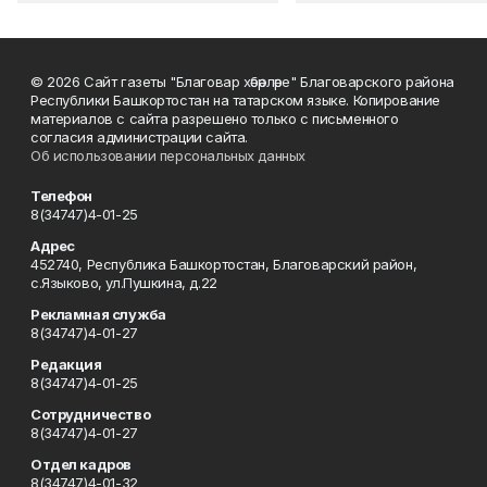
© 2026 Сайт газеты "Благовар хәбәрләре" Благоварского района
Республики Башкортостан на татарском языке. Копирование
материалов с сайта разрешено только с письменного
согласия администрации сайта.
Об использовании персональных данных
Телефон
8(34747)4-01-25
Адрес
452740, Республика Башкортостан, Благоварский район,
с.Языково, ул.Пушкина, д.22
Рекламная служба
8(34747)4-01-27
Редакция
8(34747)4-01-25
Сотрудничество
8(34747)4-01-27
Отдел кадров
8(34747)4-01-32