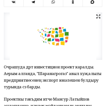
Очрашуда дүрт инвестицион проект каралды.
Аерым алганда, "Шаранагрогаз" авыл хуҗалыгы
предприятиесенең экспорт юнәлешен булдыру
турында сүз барды.
Проектны тәкъдим итүче Мансур Латыйпов
аңлатуынча, чәчүлек мәйданнарын арттыру,