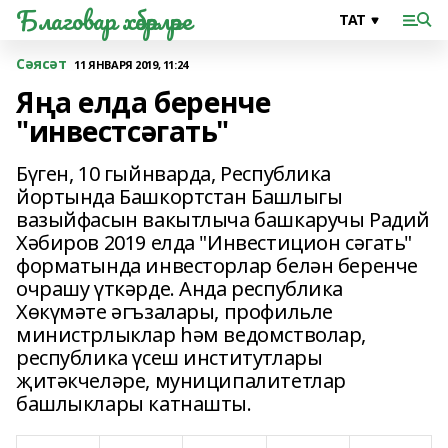
Благовар хәбәрләре
Сәясәт
11 ЯНВАРЯ 2019, 11:24
Яңа елда беренче
"инвестсәгать"
Бүген, 10 гыйнварда, Республика
йортында Башкортстан Башлыгы
вазыйфасын вакытлыча башкаручы Радий
Хәбиров 2019 елда "Инвестицион сәгать"
форматында инвесторлар белән беренче
очрашу үткәрде. Анда республика
Хөкүмәте әгъзалары, профильле
министрлыклар һәм ведомстволар,
республика үсеш институтлары
җитәкчеләре, муниципалитетлар
башлыклары катнашты.