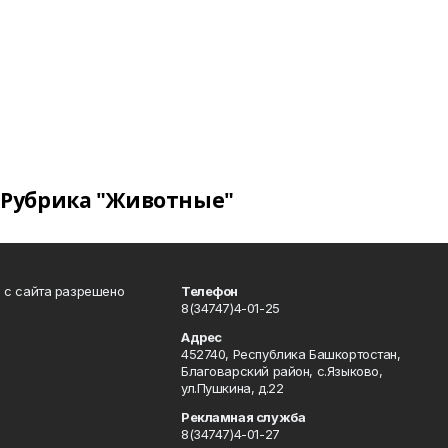
Рубрика "Животные"
в с сайта разрешено
Телефон
8(34747)4-01-25
Адрес
452740, Республика Башкортостан,
Благоварский район, с.Языково,
ул.Пушкина, д.22
Рекламная служба
8(34747)4-01-27