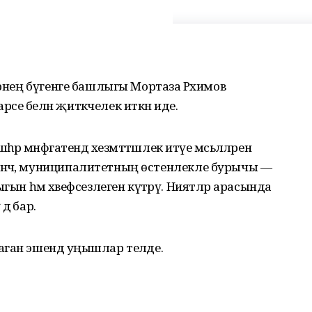
әрнең бүгенге башлыгы Мортаза Рәхимов
е белән җитәкчелек иткән иде.
р мәнфәгатендә хезмәттәшлек итүе мәсьәләләренә
енчә, муниципалитетның өстенлекле бурычы —
һәм хәвефсезлеген күтәрү. Ниятләр арасында
ә бар.
ган эшендә уңышлар теләде.