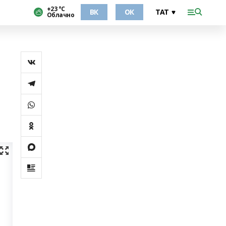
+23 °С
ВК
ОК
Облачно