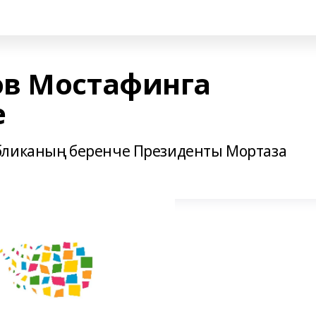
ов Мостафинга
е
бликаның беренче Президенты Мортаза