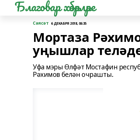
Благовар хәбәрләре
Сәясәт
6 ДЕКАБРЯ 2018, 06:35
Мортаза Рәхим
уңышлар теләд
Уфа мэры Өлфәт Мостафин респу
Рәхимов белән очрашты.