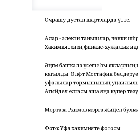
Очрашу дустанә шартларда үтте.
Алар - электән танышлар, чөнки шәһ
Хакимиятенең финанс-хуҗалык идарәс
Әңгәмә башкала үсеше һәм якларның шәһә
кагылды. Өлфәт Мостафин белдерү
уфалылар тормышының уңайлылыгын 
Агыйдел елгасы аша яңа күпер төзү д
Мортаза Рәхимов мэрга җиңел булма
Фото: Уфа хакимияте фотосы