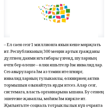
– Ел саен сезгә 1 миллионга якын кеше мөрәҗәгать
итә. Республиканың 300 меңнән артык гражданы
дәүләтнең даими игътибары үзәгендә, шуларның
өчтән бер өлеше – өлкән яшьтәгеләр һәм инвалидлар.
Сез авыруларга һәм аз тәэмин ителгәннәргә,
инвалидларның тулыканлы, өлкәннәрнең актив
тормышын озынайтуга ярдәм итәсез. Алар сезгә,
системага, власть органнарына ышана. Бу сезнең
эшегезне җаваплы, мөһим һәм кирәкле итә.
Җәмгыятьтәге социаль тотрыклылык күп очракта