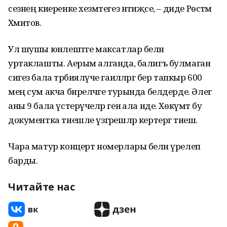
сезнең киеренке хезмәтегез нәтиҗәсе, – диде Рөстәм
Хәмитов.
Ул шушы юнәлештәге максатлар белән
уртаклашты. Аерым алганда, балигъ булмаган
сигез бала тәрбияләүче гаиләләргә бер тапкыр 600
мең сум акча биреләчәге турында белдерде. Әлегә
аны 9 бала үстерүчеләр генә ала иде. Хөкүмәт бу
документка тиешле үзгәрешләр кертергә тиеш.
Чара матур концерт номерлары белән үрелеп
барды.
Читайте нас