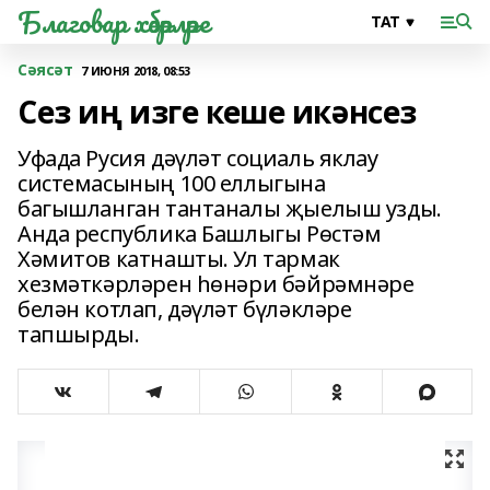
Благовар хәбәрләре
Сәясәт
7 ИЮНЯ 2018, 08:53
Сез иң изге кеше икәнсез
Уфада Русия дәүләт социаль яклау
системасының 100 еллыгына
багышланган тантаналы җыелыш узды.
Анда республика Башлыгы Рөстәм
Хәмитов катнашты. Ул тармак
хезмәткәрләрен һөнәри бәйрәмнәре
белән котлап, дәүләт бүләкләре
тапшырды.