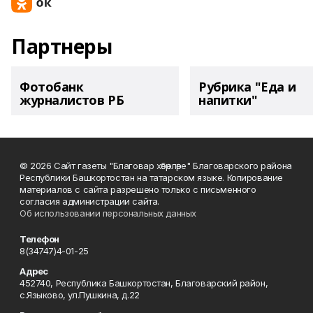
Партнеры
Фотобанк
Рубрика "Еда и
журналистов РБ
напитки"
© 2026 Сайт газеты "Благовар хәбәрләре" Благоварского района
Республики Башкортостан на татарском языке. Копирование
материалов с сайта разрешено только с письменного
согласия администрации сайта.
Об использовании персональных данных
Телефон
8(34747)4-01-25
Адрес
452740, Республика Башкортостан, Благоварский район,
с.Языково, ул.Пушкина, д.22