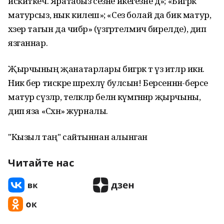
искиткеч. Яратабыз сезне икегезне дә»; «Бигрәк
матурсыз, нык килешә»; «Сез болай да бик матур,
хәзер тагын да чибәр» (үзгәртелмичә бирелде), дип
язганнар.
Җырчының җанатарлары бигрәк тә үз итәләр икән.
Ник бер тискәре шәрехләү булсын! Берсеннән-берсе
матур сүзләр, теләкләр белән күмгәннәр җырчыны,
дип яза «Сәхнә» журналы.
"Кызыл таң" сайтыннан алынган
Читайте нас