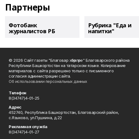
Партнеры
Фотобанк
Рубрика "Еда и
журналистов РБ
напитки"
© 2026 Сайт газеты "Благовар хәбәрләре" Благоварского района
Республики Башкортостан на татарском языке. Копирование
материалов с сайта разрешено только с письменного
согласия администрации сайта.
Об использовании персональных данных
Телефон
8(34747)4-01-25
Адрес
452740, Республика Башкортостан, Благоварский район,
с.Языково, ул.Пушкина, д.22
Рекламная служба
8(34747)4-01-27