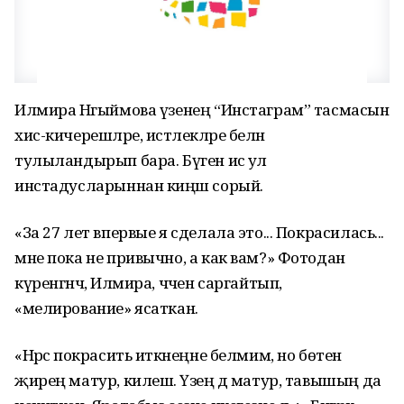
Илмира Нәгыймова үзенең “Инстаграм” тасмасын
хис-кичерешләре, истәлекләре белән
тулыландырып бара. Бүген исә ул
инстадусларыннан киңәш сорый.
«За 27 лет впервые я сделала это... Покрасилась...
мне пока не привычно, а как вам?» Фотодан
күренгәнчә, Илмира, чәчен саргайтып,
«мелирование» ясаткан.
«Нәрсә покрасить иткәнеңне белмим, но бөтен
җирең матур, килешә. Үзең дә матур, тавышың да