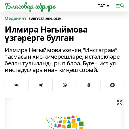
Благовар хәбәрләре
Мәдәният
5 АВГУСТА 2019, 06:39
Илмира Нәгыймова
үзгәрергә булган
Илмира Нәгыймова үзенең “Инстаграм”
тасмасын хис-кичерешләре, истәлекләре
белән тулыландырып бара. Бүген исә ул
инстадусларыннан киңәш сорый.