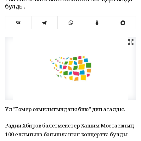
булды.
Ул "Гомер озынлыгындагы бию" дип аталды.
Радий Хәбиров балетмейстер Хашим Мостаевның
100 еллыгына багышланган концертта булды