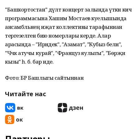
"Башкортостан" дәүләт концерт залында үткән кичә
программасына Хашим Мостаев куелышында
ансамбльнең иҗат коллективы тарафыннан
тергезелген бию номерлары керде. Алар
арасында – "Ирәндек", "Азамат", "Кубыз белән",
"Чәчәк атучы курай", "Француз яулыгы", "Бөрҗән
кызы" һ. б. бар иде.
Фото: БР Башлыгы сайтыннан
Читайте нас