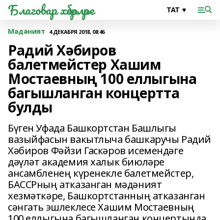
Благовар хәбәрләре
Мәдәният
4 ДЕКАБРЯ 2018, 08:46
Радий Хәбиров
балетмейстер Хашим
Мостаевның 100 еллыгына
багышланган концертта
булды
Бүген Уфада Башкортстан Башлыгы
вазыйфасын вакытлыча башкаручы Радий
Хәбиров Фәйзи Гаскәров исемендәге
дәүләт академия халык биюләре
ансамбленең күренекле балетмейстер,
БАССРның атказанган мәдәният
хезмәткәре, Башкортстанның атказанган
сәнгать эшлеклесе Хашим Мостаевның
100 еллыгына багышланган концертында