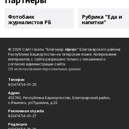
Партнеры
Фотобанк
Рубрика "Еда и
журналистов РБ
напитки"
© 2026 Сайт газеты "Благовар хәбәрләре" Благоварского района
Республики Башкортостан на татарском языке. Копирование
материалов с сайта разрешено только с письменного
согласия администрации сайта.
Об использовании персональных данных
Телефон
8(34747)4-01-25
Адрес
452740, Республика Башкортостан, Благоварский район,
с.Языково, ул.Пушкина, д.22
Рекламная служба
8(34747)4-01-27
Редакция