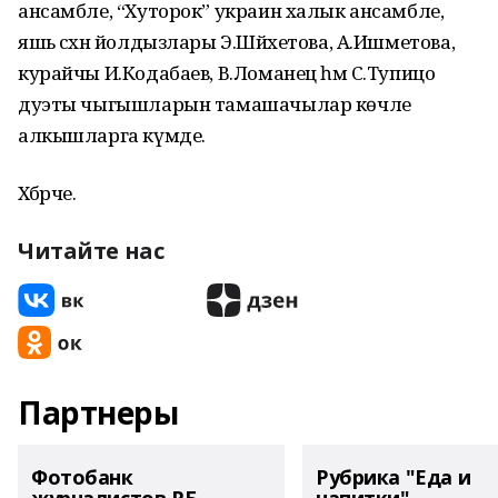
ансамбле, “Хуторок” украин халык ансамбле,
яшь сәхнә йолдызлары Э.Шәйхетова, А.Ишметова,
курайчы И.Кодабаев, В.Ломанец һәм С.Тупицо
дуэты чыгышларын тамашачылар көчле
алкышларга күмде.
Хәбәрче.
Читайте нас
Партнеры
Фотобанк
Рубрика "Еда и