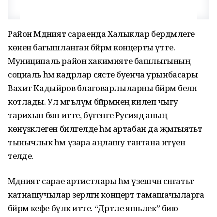
Район Мәдәният сараенда Халыклар бердәмлеге
көненә багышланган бәйрәм концерты үтте.
Муниципаль район хакимияте башлыгының
социаль һәм кадрлар сәясәте буенча урынбасары
Вахит Кадыйров благоварлыларны бәйрәм белән
котлады. Ул мәгълүм бәйрәмнең килеп чыгу
тарихын бәян итте, бүгенге Русиядә аның
көнүзәклеген билгеләде һәм артабан да җәмгыятьтә
тынычлык һәм үзара аңлашу тантана итүен
теләде.
Мәдәният сарае артистлары һәм үзешчән сәнгатьтә
катнашучылар әзерләгән концерт тамашачыларга
бәйрәм кәефе бүләк итте. “Дәртле яшьлек” бию