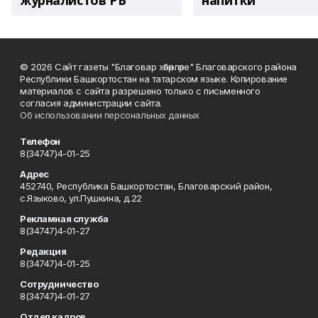
журналистов РБ
напитки"
© 2026 Сайт газеты "Благовар хәбәрләре" Благоварского района
Республики Башкортостан на татарском языке. Копирование
материалов с сайта разрешено только с письменного
согласия администрации сайта.
Об использовании персональных данных
Телефон
8(34747)4-01-25
Адрес
452740, Республика Башкортостан, Благоварский район,
с.Языково, ул.Пушкина, д.22
Рекламная служба
8(34747)4-01-27
Редакция
8(34747)4-01-25
Сотрудничество
8(34747)4-01-27
Отдел кадров