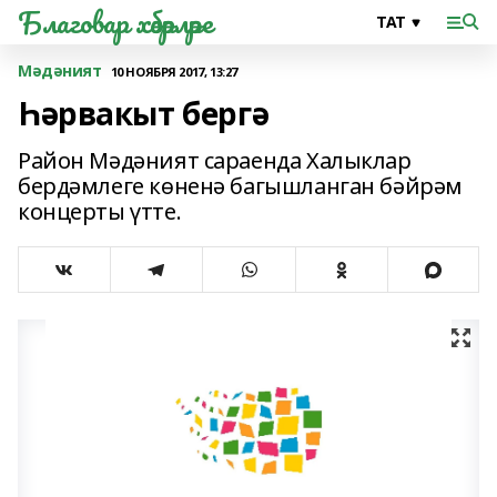
Благовар хәбәрләре
Мәдәният
10 НОЯБРЯ 2017, 13:27
Һәрвакыт бергә
Район Мәдәният сараенда Халыклар
бердәмлеге көненә багышланган бәйрәм
концерты үтте.