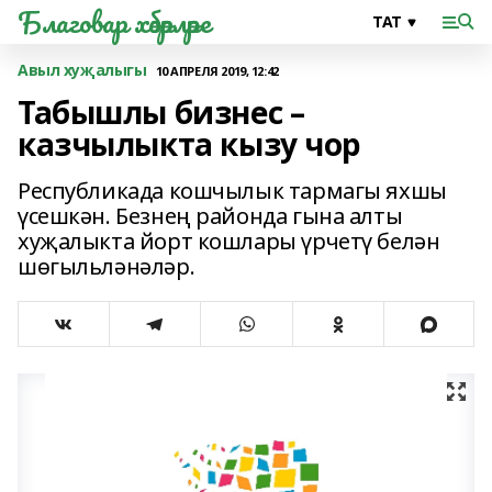
Благовар хәбәрләре
Авыл хуҗалыгы
10 АПРЕЛЯ 2019, 12:42
Табышлы бизнес –
казчылыкта кызу чор
Республикада кошчылык тармагы яхшы
үсешкән. Безнең районда гына алты
хуҗалыкта йорт кошлары үрчетү белән
шөгыльләнәләр.