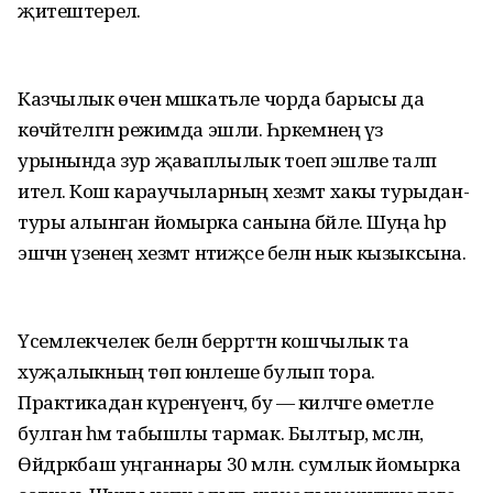
җитештерелә.
Казчылык өчен мәшәкатьле чорда барысы да
көчәйтелгән режимда эшли. Һәркемнең үз
урынында зур җаваплылык тоеп эшләве таләп
ителә. Кош караучыларның хезмәт хакы турыдан-
туры алынган йомырка санына бәйле. Шуңа һәр
эшчән үзенең хезмәт нәтиҗәсе белән нык кызыксына.
Үсемлекчелек белән беррәттән кошчылык та
хуҗалыкның төп юнәлеше булып тора.
Практикадан күренүенчә, бу — киләчәге өметле
булган һәм табышлы тармак. Былтыр, мәсәлән,
Өйдрәкбаш уңганнары 30 млн. сумлык йомырка