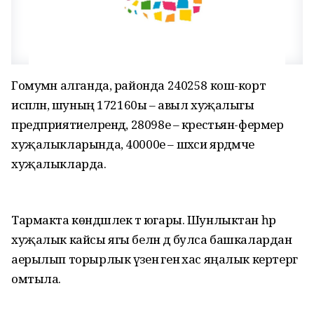
Гомумән алганда, районда 240258 кош-корт
исәпләнә, шуның 172160ы – авыл хуҗалыгы
предприятиеләрендә, 28098е – крестьян-фермер
хуҗалыкларында, 40000е – шәхси ярдәмче
хуҗалыкларда.
Тармакта көндәшлек тә югары. Шунлыктан һәр
хуҗалык кайсы ягы белән дә булса башкалардан
аерылып торырлык үзенә генә хас яңалык кертергә
омтыла.