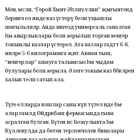
Менә, мәсәлән, “Герой Хәмит Әһлиуллин” җәмгыятендә
берничә ел инде каз үстерү белән уңышлы
шөгыльләнәләр. Анда нигездә универсаль саналган
һәм авырлыклары белән аерылып торган венгер
токымлы казлар үстерелә. Ата казлар гадәттә 6-8,
инәләре 5-6 килограммга җитә. Аннан тыш,
“венгерлар” ашауга талымсыз һәм чыдам
булулары белән аерыла. Әлеге токым каз бәбкәләрен
халык теләп сатып ала.
Тәүге елларда кошлар саны күп түгел иде һәм
алар гамәлдә Өйдрәкбаш фермасында гына
асралган булган. Бүген исә Бозаулыкта һәм
Күллекулда да бөтен терлекчелек биналары
диярлек каз асрауга җайлаштырылган.