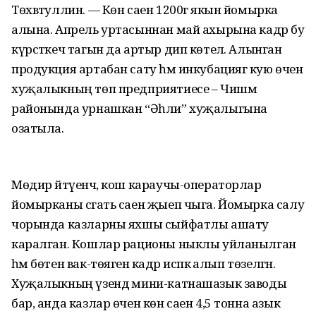
Төхвәтуллин. — Көн саен 1200гә якын йомырка
алына. Апрель уртасыннан май ахырына кадәр бу
күрсәткеч тагын да артыр дип көтелә. Алынган
продукция артабан сату һәм инкубациягә кую өчен
хуҗалыкның төп предприятиесе – Чишмә
районында урнашкан “Әһли” хуҗалыгына
озатыла.
Мөдир әйтүенчә, кош караучы-операторлар
йомырканы сәгать саен җыеп чыга. Йомырка салу
чорында казларны яхшы сыйфатлы ашату
каралган. Кошлар рационы ныклы уйланылган
һәм бөтен вак-төягенә кадәр исәпкә алып төзелгән.
Хуҗалыкның үзендә мини-катнашазык заводы
бар, анда казлар өчен көн саен 4,5 тонна азык