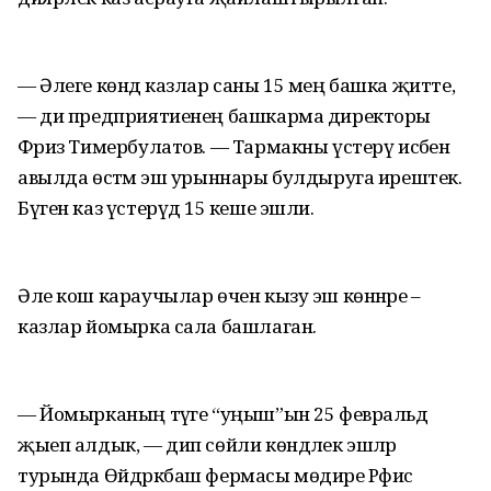
— Әлеге көндә казлар саны 15 мең башка җитте,
— ди предприятиенең башкарма директоры
Фәриз Тимербулатов. — Тармакны үстерү исәбенә
авылда өстәмә эш урыннары булдыруга ирештек.
Бүген каз үстерүдә 15 кеше эшли.
Әле кош караучылар өчен кызу эш көннәре –
казлар йомырка сала башлаган.
— Йомырканың тәүге “уңыш”ын 25 февральдә
җыеп алдык, — дип сөйли көндәлек эшләр
турында Өйдрәкбаш фермасы мөдире Рәфис