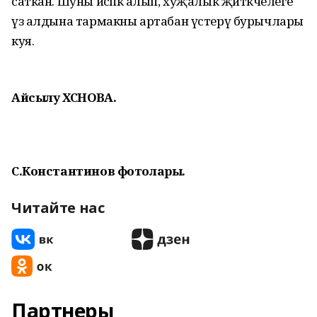
саткан. Шуны исәпкә алып, хуҗалык җитәкчелеге
үз алдына тармакны артабан үстерү бурычлары
куя.
Айсылу ХӘСӘНОВА.
С.Константинов фотолары.
Читайте нас
Партнеры