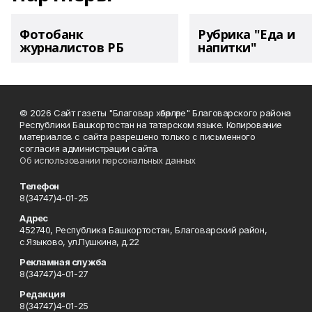
Фотобанк
Рубрика "Еда и
журналистов РБ
напитки"
© 2026 Сайт газеты "Благовар хәбәрләре" Благоварского района
Республики Башкортостан на татарском языке. Копирование
материалов с сайта разрешено только с письменного
согласия администрации сайта.
Об использовании персональных данных
Телефон
8(34747)4-01-25
Адрес
452740, Республика Башкортостан, Благоварский район,
с.Языково, ул.Пушкина, д.22
Рекламная служба
8(34747)4-01-27
Редакция
8(34747)4-01-25