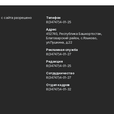
в с сайта разрешено
Телефон
8(34747)4-01-25
Адрес
452740, Республика Башкортостан,
Благоварский район, с.Языково,
ул.Пушкина, д.22
Рекламная служба
8(34747)4-01-27
Редакция
8(34747)4-01-25
Сотрудничество
8(34747)4-01-27
Отдел кадров
8(34747)4-01-32