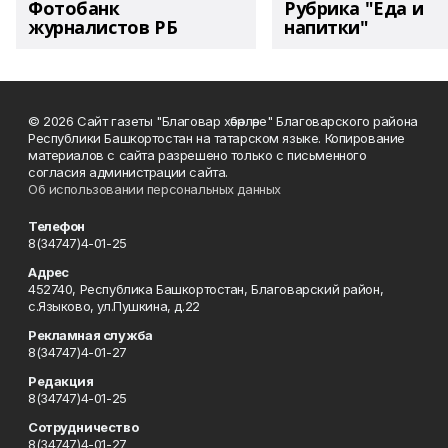
Фотобанк
Рубрика "Еда и
журналистов РБ
напитки"
© 2026 Сайт газеты "Благовар хәбәрләре" Благоварского района
Республики Башкортостан на татарском языке. Копирование
материалов с сайта разрешено только с письменного
согласия администрации сайта.
Об использовании персональных данных
Телефон
8(34747)4-01-25
Адрес
452740, Республика Башкортостан, Благоварский район,
с.Языково, ул.Пушкина, д.22
Рекламная служба
8(34747)4-01-27
Редакция
8(34747)4-01-25
Сотрудничество
8(34747)4-01-27