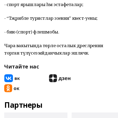
- спорт ярышлары һәм эстафеталар;
- “Тәҗрибәле туристлар эзеннән” квест-уены;
- бию (спорт) флешмобы.
Чара вакытында төрле осталык дәресләреннән
торган түләүсез мәйданчыклар эшләячәк.
Читайте нас
Партнеры