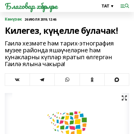
Благовар хәбәрләре
Көнүзәк
26 ИЮЛЯ 2019, 12:46
Килегез, күңелле булачак!
Гаилә хезмәте һәм тарих-этнография
музее районда яшәүчеләрне һәм
кунакларны күпләр яратып өлгергән
Гаилә ялына чакыра!