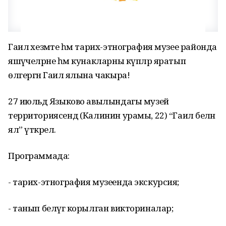
Гаилә хезмәте һәм тарих-этнография музее районда
яшәүчеләрне һәм кунакларны күпләр яратып
өлгергән Гаилә ялына чакыра!
27 июльдә Языково авылындагы музей
территориясендә (Калинин урамы, 22) “Гаилә белән
ял” үткәрелә.
Программада:
- тарих-этнография музеенда экскурсия;
- танып белүгә корылган викториналар;