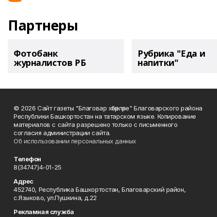
Партнеры
Фотобанк
Рубрика "Еда и
журналистов РБ
напитки"
© 2026 Сайт газеты "Благовар хәбәрләре" Благоварского района
Республики Башкортостан на татарском языке. Копирование
материалов с сайта разрешено только с письменного
согласия администрации сайта.
Об использовании персональных данных
Телефон
8(34747)4-01-25
Адрес
452740, Республика Башкортостан, Благоварский район,
с.Языково, ул.Пушкина, д.22
Рекламная служба