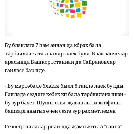
Бу бүләкләүгә 7 һәм аннан да күбрәк бала
тәрбияләүче ата-аналар лаек була. Бүләкләнүчеләр
арасында Башкортстаннан да Сайрановлар
гаиләсе бар иде.
- Бу мәртәбәле бүләккә быел 8 гаилә лаек булды.
Гаиләдә сездәге кебек күп бала тәрбияләнә икән -
бу зур бәхет. Шушы олы, җаваплы вазыйфаны
башкарганыгыз өчен сезгә зур рәхмәтлемен.
Сезнең гаиләләр үрнәгендә җәмгыятьтә "гаилә"