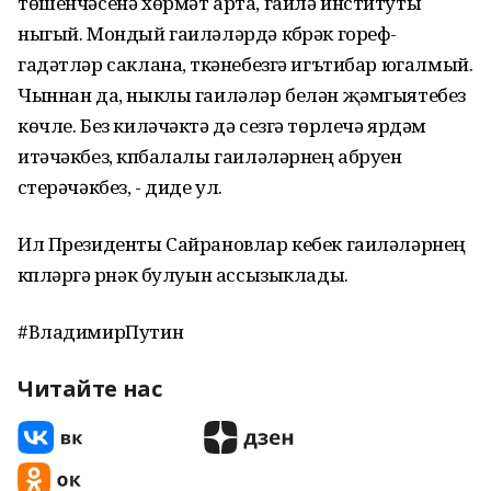
төшенчәсенә хөрмәт арта, гаилә институты
ныгый. Мондый гаиләләрдә күбрәк гореф-
гадәтләр саклана, үткәнебезгә игътибар югалмый.
Чыннан да, ныклы гаиләләр белән җәмгыятебез
көчле. Без киләчәктә дә сезгә төрлечә ярдәм
итәчәкбез, күпбалалы гаиләләрнең абруен
үстерәчәкбез, - диде ул.
Ил Президенты Сайрановлар кебек гаиләләрнең
күпләргә үрнәк булуын ассызыклады.
#ВладимирПутин
Читайте нас