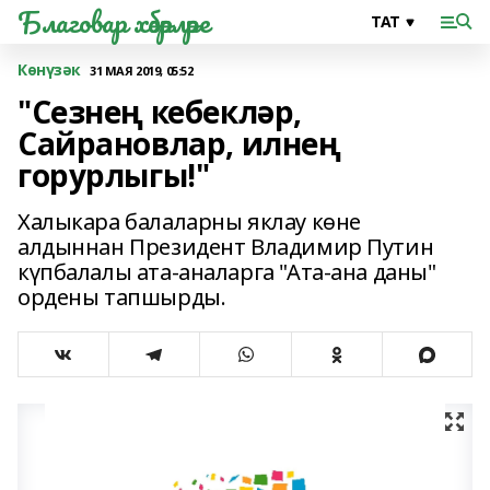
Благовар хәбәрләре
Көнүзәк
31 МАЯ 2019, 05:52
"Сезнең кебекләр,
Сайрановлар, илнең
горурлыгы!"
Халыкара балаларны яклау көне
алдыннан Президент Владимир Путин
күпбалалы ата-аналарга "Ата-ана даны"
ордены тапшырды.