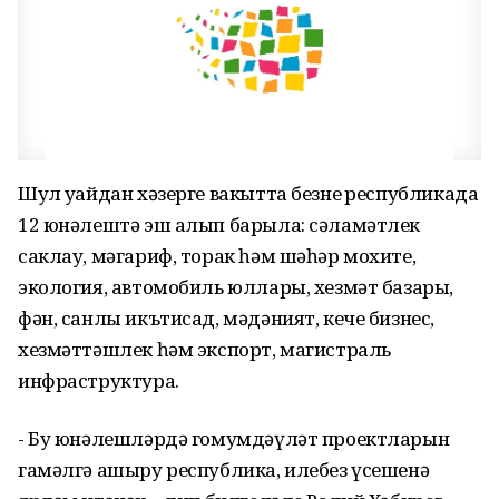
Шул уңайдан хәзерге вакытта безнең республикада
12 юнәлештә эш алып барыла: сәламәтлек
саклау, мәгариф, торак һәм шәһәр мохите,
экология, автомобиль юллары, хезмәт базары,
фән, санлы икътисад, мәдәният, кече бизнес,
хезмәттәшлек һәм экспорт, магистраль
инфраструктура.
- Бу юнәлешләрдә гомумдәүләт проектларын
гамәлгә ашыру республика, илебез үсешенә