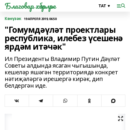
Благовар хәбәрләре
Көнүзәк
19 АПРЕЛЯ 2019, 06:50
"Гомумдәүләт проектлары
республика, илебез үсешенә
ярдәм итәчәк"
Ил Президенты Владимир Путин Дәүләт
Советы алдында ясаган чыгышында,
кешеләр яшәгән территориядә конкрет
нәтиҗәләргә ирешергә кирәк, дип
белдергән иде.