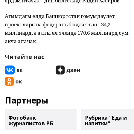
ярдәм итәчәк, - дип билгеләде Радий Хәбиров.
Агымдагы елда Башкортстан гомумдәүләт
проектларына федераль бюджеттан - 34,2
миллиард, ә алты ел эчендә 170,6 миллиард сум
акча алачак.
Читайте нас
Партнеры
Фотобанк
Рубрика "Еда и
журналистов РБ
напитки"