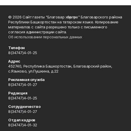
© 2026 Сайт газеты "Благовар хәбәрләре" Благоварского района
Республики Башкортостан на татарском языке. Копирование
материалов с сайта разрешено только с письменного
согласия администрации сайта.
Об использовании персональных данных
Телефон
8(34747)4-01-25
Адрес
452740, Республика Башкортостан, Благоварский район,
с.Языково, ул.Пушкина, д.22
Рекламная служба
8(34747)4-01-27
Редакция
8(34747)4-01-25
Сотрудничество
8(34747)4-01-27
Отдел кадров
8(34747)4-01-32