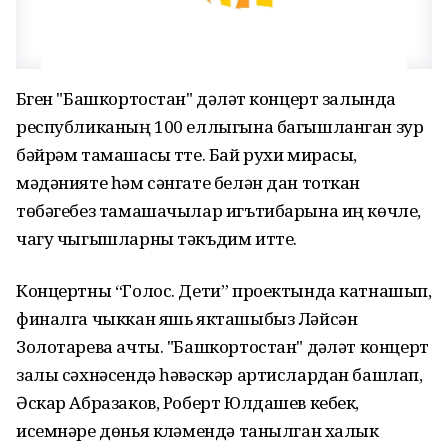
Бүген "Башкортостан" дәүләт концерт залында
республиканың 100 еллыгына багышланган зур
бәйрәм тамашасы үтте. Бай рухи мирасы,
мәдәнияте һәм сәнгате белән дан тоткан
төбәгебез тамашачылар игътибарына иң көчле,
чагу чыгышларны тәкъдим итте.
Концертны “Голос. Дети” проектында катнашып,
финалга чыккан яшь якташыбыз Ләйсән
Золотарева ачты. "Башкортостан" дәүләт концерт
залы сәхнәсендә һәвәскәр артислардан башлап,
Әскар Абразаков, Роберт Юлдашев кебек,
исемнәре дөнья күләмендә танылган халык