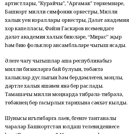
артистлары, "Курайчы", "Аргамак" төркемнәре,
Башкорт милли симфоник оркестры, Милли
халык уен кораллары оркестры, Дәүләт академия
хор капелласы, Фәйзи Гаскәров исемендәге
дәүләт академия халык биюләре, “Мирас” җыр
һәм бию фольклор ансамбльләре чыгыш ясады.
Әлеге чагу чыгышлар аша республикабыз
милли бизәкләргә бай булуын, төбәктә
халыклар дуслыгын һәм бердәмлеген, моңлы,
дәртле халык яшәвен янә бер раслады.
Тамашачы милли моңнарда тибрәлә-тибрәлә,
төбәкнең бер гасырлык тарихына сәяхәт кылды.
Шунысы игътибарга лаек, бүгенге тантаналы
чаралар Башкортстан юлдаш телевидениесе