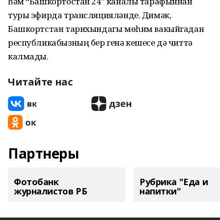
һәм “Башкортостан 24” каналы тарафыннан
туры эфирда трансляцияләнде. Димәк,
Башкортстан тарихындагы мөһим вакыйгадан
республикабызның бер генә кешесе дә читтә
калмады.
Читайте нас
Партнеры
Фотобанк
Рубрика "Еда и
журналистов РБ
напитки"