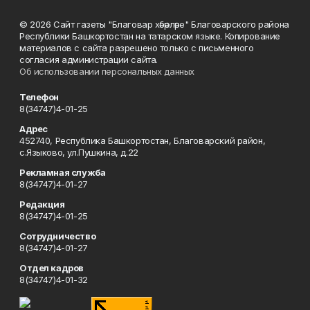
© 2026 Сайт газеты "Благовар хәбәрләре" Благоварского района
Республики Башкортостан на татарском языке. Копирование
материалов с сайта разрешено только с письменного
согласия администрации сайта.
Об использовании персональных данных
Телефон
8(34747)4-01-25
Адрес
452740, Республика Башкортостан, Благоварский район,
с.Языково, ул.Пушкина, д.22
Рекламная служба
8(34747)4-01-27
Редакция
8(34747)4-01-25
Сотрудничество
8(34747)4-01-27
Отдел кадров
8(34747)4-01-32