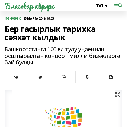
Благовар хәбәрләре
Көнүзәк
25 МАРТА 2019, 09:23
Бер гасырлык тарихка
сәяхәт кылдык
Башкортстанга 100 ел тулу уңаеннан
оештырылган концерт милли бизәкләргә
бай булды.