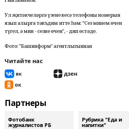
Ул җитәкчеләргә үзенең кесә телефоны номерын
язып алырга тәкъдим итте һәм: "Сез минем өчен
түгел, ә мин - сезнең өчен", - дип өстәде.
Фото: "Башинформ" агентлыгыннан
Читайте нас
Партнеры
Фотобанк
Рубрика "Еда и
журналистов РБ
напитки"