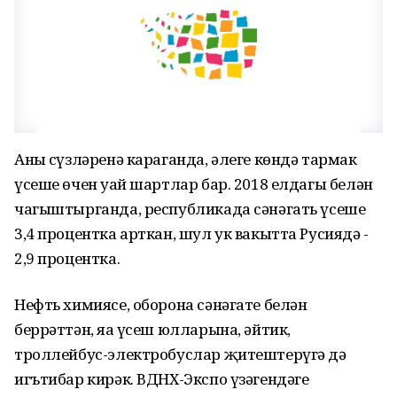
Аның сүзләренә караганда, әлеге көндә тармак
үсеше өчен уңай шартлар бар. 2018 елдагы белән
чагыштырганда, республикада сәнәгать үсеше
3,4 процентка арткан, шул ук вакытта Русиядә -
2,9 процентка.
Нефть химиясе, оборона сәнәгате белән
беррәттән, яңа үсеш юлларына, әйтик,
троллейбус-электробуслар җитештерүгә дә
игътибар кирәк. ВДНХ-Экспо үзәгендәге