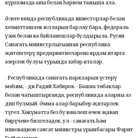
күргәзмәдә аның белән һәркем таныша ала.
Әлеге көндә республикада инвесторлар белән
хезмәттәшлек юлларын барлау бара, федераль
үзәк белән яңа бәйләнешләр булдырыла. Русия
Сәнәгать министрлыгыннан республика
җитештерү предприятиеләренә ярдәм итәргә
әзерлек булуы турында хәбәр итәләр.
- Республикада сәнәгать паркларын үстерү
мөһим, - ди Радий Хәбиров. - Башка төбәкләр
белән чагыштырганда, республикада аларны аз
дип булмый. Әмма алар барыбер җитәрлек
түгел. Хөкүмәттә без бу юнәлеш өчен җавап
бирүчене билгеләдек, ул - сәнәгать һәм
инновацион сәясәт министры урынбасары Фәрит
Гыйльманов.