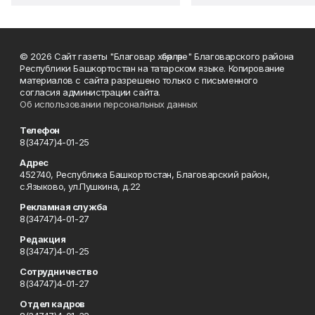
© 2026 Сайт газеты "Благовар хәбәрләре" Благоварского района
Республики Башкортостан на татарском языке. Копирование
материалов с сайта разрешено только с письменного
согласия администрации сайта.
Об использовании персональных данных
Телефон
8(34747)4-01-25
Адрес
452740, Республика Башкортостан, Благоварский район,
с.Языково, ул.Пушкина, д.22
Рекламная служба
8(34747)4-01-27
Редакция
8(34747)4-01-25
Сотрудничество
8(34747)4-01-27
Отдел кадров