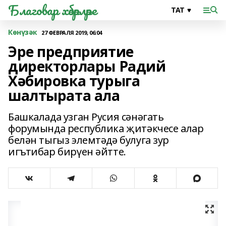
Благовар хәбәрләре
Көнүзәк
27 ФЕВРАЛЯ 2019, 06:04
Эре предприятие
директорлары Радий
Хәбировка турыга
шалтырата ала
Башкалада узган Русия сәнәгать
форумында республика җитәкчесе алар
белән тыгыз элемтәдә булуга зур
игътибар бирүен әйтте.