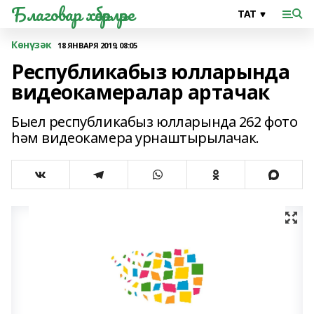
Благовар хәбәрләре
Көнүзәк
18 ЯНВАРЯ 2019, 08:05
Республикабыз юлларында
видеокамералар артачак
Быел республикабыз юлларында 262 фото
һәм видеокамера урнаштырылачак.