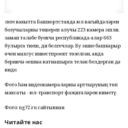
Әлеге вакытта Башкортстанда юл кагыйдәләрен
бозучыларны төшереп алучы 223 камера эшли. Ә
заман таләбе буенча республикада алар 663
булырга тиеш, ди белгечләр. Бу эшне башкарыр
өчен махсус инвестпроект төзелгән, анда
берничә оешма катнашырга теләк белдергән дә
инде.
Фото һәм видеокамераларны арттыруның төп
максаты - юл-транспорт фаҗигаләрен киметү.
Фото: ng72.ru сайтыннан
Читайте нас