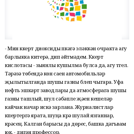
- Мин күкерт диоксиды үпкәгә эләккән очракта агу
барлыкка китерә, дип әйтмәдем. Күкерт
кислотасы - зыянлы кушылма булса да, агу түгел.
Тәрәзә төбендә көн саен автомобильләр
җылытылганда шушы газны бүлеп чыгара. Уфа
нефть эшкәртү заводлары да атмосферага шушы
газны ташлый, шул сәбәпле җәен кешеләр
кайчак начар искә зарлана. Журналистлар
күпертергә ярата, шуңа күрә шулай язганнар,
күрәсең. Калган барысы да дөрес, башка дәгъвам
юк, - дигән профессор.