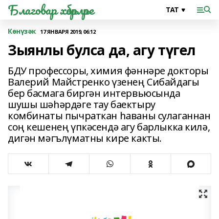
Благовар хәбәрләре
Көнүзәк
17 ЯНВАРЯ 2019, 06:12
Зыянлы булса да, агу түгел
БДУ профессоры, химия фәннәре докторы
Валерий Майстренко үзенең Сибайдагы
бер басмага биргән интервьюсында
шушы шәһәрдәге тау баектыру
комбинаты пычраткан һаваны сулаганнан
соң кешенең үпкәсендә агу барлыкка килә,
дигән мәгълүматны кире какты.