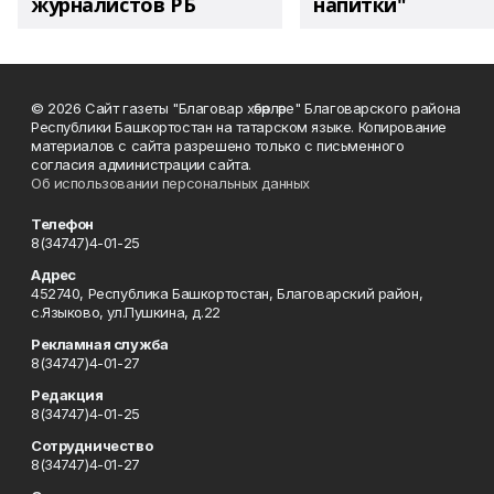
журналистов РБ
напитки"
© 2026 Сайт газеты "Благовар хәбәрләре" Благоварского района
Республики Башкортостан на татарском языке. Копирование
материалов с сайта разрешено только с письменного
согласия администрации сайта.
Об использовании персональных данных
Телефон
8(34747)4-01-25
Адрес
452740, Республика Башкортостан, Благоварский район,
с.Языково, ул.Пушкина, д.22
Рекламная служба
8(34747)4-01-27
Редакция
8(34747)4-01-25
Сотрудничество
8(34747)4-01-27