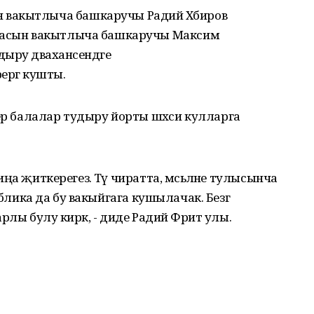
 вакытлыча башкаручы Радий Хәбиров
йфасын вакытлыча башкаручы Максим
ру дәваханәсендәге
ргә кушты.
бер балалар тудыру йорты шәхси кулларга
миңа җиткерегез. Тәү чиратта, мәсьәләне тулысынча
еспублика да бу вакыйгага кушылачак. Безгә
барлы булу кирәк, - диде Радий Фәрит улы.