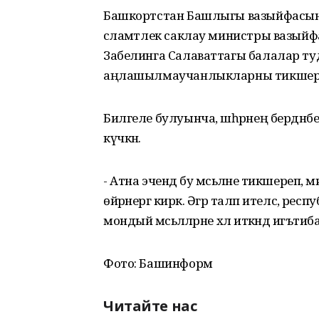
Башкортстан Башлыгы вазыйфасын
сәламәтлек саклау министры вазы
Забелинга Салаваттагы балалар туды
аңлашылмаучанлыкларны тикшере
Билгеле булуынча, шәһәрнең бердән
күчкән.
- Атна эчендә бу мәсьәләне тикшереп, 
өйрәнергә кирәк. Әгәр таләп ителсә, р
мондый мәсьәләләрне хәл иткәндә игъти
Фото: Башинформ
Читайте нас