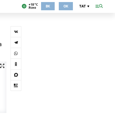
+18 °С
ВК
ОК
Ясно
а