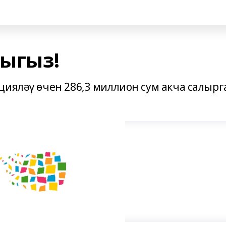
ыгыз!
цияләү өчен 286,3 миллион сум акча салырг