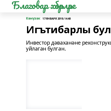
Благовар хәбәрләре
Көнүзәк
17 ЯНВАРЯ 2019, 14:48
Игътибарлы бул
Инвестор дәваханәне реконструк
уйлаган булган.