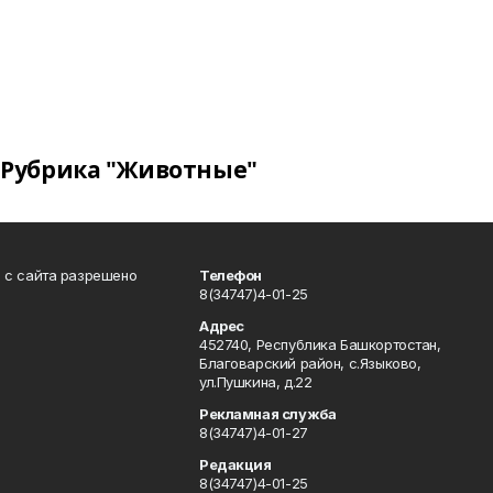
Рубрика "Животные"
в с сайта разрешено
Телефон
8(34747)4-01-25
Адрес
452740, Республика Башкортостан,
Благоварский район, с.Языково,
ул.Пушкина, д.22
Рекламная служба
8(34747)4-01-27
Редакция
8(34747)4-01-25