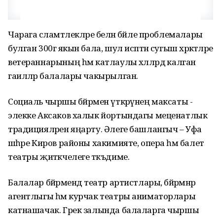
Чарага сәламәтлекләре белән бәйле проблемалары
булган 300гә якын бала, шул исәптән сугыш хәрәкәтләре
ветераннарының һәм катлаулы хәлләрдә калган
гаиләләр балалары чакырылган.
Социаль чыршы бәйрәмен үткәрүнең максаты -
элекке Аксаков халык йортындагы меценатлык
традицияләрен яңарту. Әлеге башлангыч – Уфа
шәһәре Киров районы хакимияте, опера һәм балет
театры җитәкчелеге тәкъдиме.
Балалар бәйрәмендә театр артистлары, бәйрәмнәр
агентлыгы һәм курчак театры аниматорлары
катнашачак. Грек залында балаларга чыршы