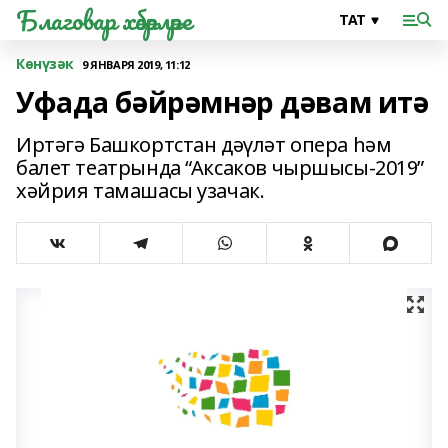
Благовар хәбәрләре
Көнүзәк
9 ЯНВАРЯ 2019, 11:12
Уфада бәйрәмнәр дәвам итә
Иртәгә Башкортстан дәүләт опера һәм
балет театрында “Аксаков чыршысы-2019”
хәйрия тамашасы узачак.