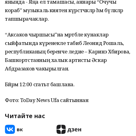
янында - Яңа ел тамашасы, аннары “Очучы
кораб” музыкаль әкиятен күрсәтәчәкләр һәм бүләкләр
тапшырачаклар.
“Аксаков чыршысы”на мәртәбәле кунаклар
сыйфатында күренекле табиб Леонид Рошаль,
республиканың беренче ледие – Каринэ Хәбирова,
Башкортстанның халык артисты Әскар
Абдразаков чакырылган.
Бәйрәм 12:00 сәгатьтә башлана.
Фото: ToDay News Ufa сайтыннан
Читайте нас