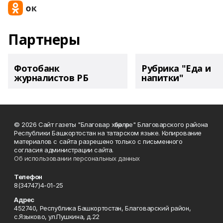
Партнеры
Фотобанк
Рубрика "Еда и
журналистов РБ
напитки"
© 2026 Сайт газеты "Благовар хәбәрләре" Благоварского района
Республики Башкортостан на татарском языке. Копирование
материалов с сайта разрешено только с письменного
согласия администрации сайта.
Об использовании персональных данных
Телефон
8(34747)4-01-25
Адрес
452740, Республика Башкортостан, Благоварский район,
с.Языково, ул.Пушкина, д.22