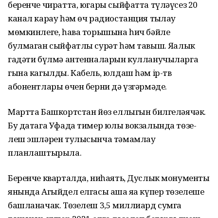
беренче чиратта, югары сыйфатта түләүсез 20
канал карау һәм өч радиостанция тыңлау
мөмкинлеге, һава торышына һич бәйле
булмаган сыйфатлы сурәт һәм тавыш. Яңалык
гадәти бүлмә антенналарын кулланучыларга
гына кагылды. Кабель, юлдаш һәм ip-тв
абонентлары өчен берни дә үзгәрмәде.
Мартта Башкортстан йөз еллыгын билгеләя­чәк.
Бу датага Уфада тимер юлы вокзалында төзе­
леш эшләрен тулысынча тәмам­лау
планлаштырыла.
Беренче кварталда, ниһаять, Дуслык монументы
янында Агыйдел елгасы аша яңа күпер төзелеше
башланачак. Төзелеш 3,5 миллиард сумга