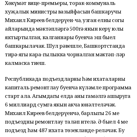
Хөкүмәт вице-премьеры, торак-коммуналь
хуҗалык министры вазыйфасын башкаручы
Михаил Киреев белдерүен-чә, узган елның соңгы
айларында мәктәпләргә 500гә якын керү юлы
яктыртылган, калганнары буенча эш быел
башкарылачак. Шул рәвешле, Башкортстанда
тирә-ягы караң-гы­лыкка чорналган мәктәп-ләр
калмаска тиеш.
Республикада подъездларны һәм ихаталарны
капиталь ремонтлау буенча күләмле программа
старт ала. Агымдагы елда аны гамәлгә ашыруга
6 миллиард сумга якын акча юнәл­теләчәк.
Михаил Киреев белдерүенчә, барлыгы 26 мең
подъездны ремонтлау таләп ителә. Ә быел 4 мең
подъезд һәм 487 ихата төзекләнде-реләчәк. Бу