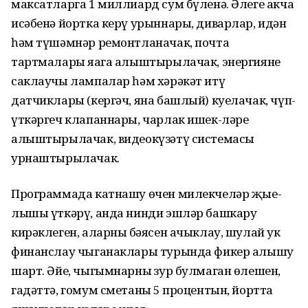
максатларга 1 миллиард сум бүленә. Әлеге акча
исәбенә йортка керү урыннары, диварлар, идән
һәм түшәмнәр ремонтланачак, почта
тартмалары яңага алыштырылачак, энергияне
саклаучы лампалар һәм хәрәкәт итү
датчиклары (кергәч, яна башлый) куелачак, чүп­
үткәргеч клапаннары, чарлак ишек-ләре
алыштырылачак, видеокүзәтү системасы
урнаштырылачак.
Программада катнашу өчен милекчеләр җые-
лышы үткәрү, анда нинди эшләр башкару
кирәклеген, алар­ның бәясен ачыклау, шулай ук
финанслау чыганаклары турында фикер алышу
шарт. Әйе, чыгым­нарның зур булмаган өле­шен,
гадәттә, гомум сме­таның 5 процентын, йортта