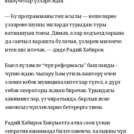
яшәүчеләр үзләре җыя.
— Бу программаның төп асылы — кешеләрнең
үзлә­ренең шушы эшләрдә турыдан-туры
катнашуын тоюы. Димәк, алар подъ­езд­­ларына
да сакчыл карашта булачак, үзләрен милекче
итеп хис итәчәк, — диде Радий Хәбиров.
Быел күләмле “чүп реформасы” башланды –
чүп­не җыю, чыгару һәм утиль­ләштерү өчен
элекке кебек муниципалитетлар түгел, ә дүрт
төбәк операторы җа­вап бирәчәк. Урындагы
хакимиятләр, үз чиратында, бар­лык иске
законсыз чүплекләрне бете­рергә тиеш.
Радий Хәбиров Хөкү­мәттә атна саен үткән
оператив киңәшмәдә билге­ләвенчә, халыкның чүп