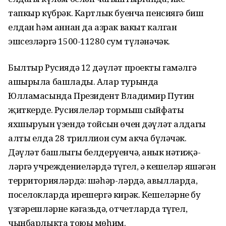
тапкыр күб­рәк. Картлык буенча пенсиягә биш
елдан һәм аннан да азрак вакыт калган
эшсезләргә 1500-11280 сум түләнәчәк.
Былтыр Русиядә 12 дәү­ләт проекты гамәлгә
ашырыла башлады. Алар турында
Юлламасында Президент Владимир Путин
җиткерде. Русиялеләр тормыш сыйфаты
яхшыруын үзендә тойсын өчен дәүләт алдагы
алты елда 28 триллион сум акча бүләчәк.
Дәүләт башлыгы белдерүенчә, анык нәтиҗә­
ләргә учрежде­ниеләрдә түгел, ә кешеләр яшәгән
терри­торияләрдә: шәһәр-ләрдә, авылларда,
поселокларда ирешергә кирәк. Кеше­ләр­нең бу
үзгәреш­ләрне кәгазьдә, отчетларда түгел,
чынбарлыкта тоюы мөһим.