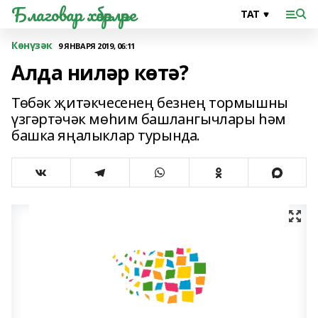
Благовар хәбәрләре
Көнүзәк
9 ЯНВАРЯ 2019, 06:11
Алда ниләр көтә?
Төбәк җитәкчесенең безнең тормышны
үзгәртәчәк мөһим башлангычлары һәм
башка яңалыклар турында.