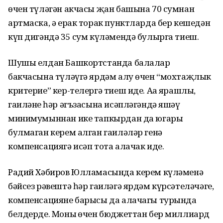
өчен түләгән акчасы җан башына 70 сумнан
артмаска, ә ерак торак пунктларда бер кешедән
күп дигәндә 35 сум күләмендә булырга тиеш.
Шушы елдан Башкортстанда балалар
бакчасына түләүгә ярдәм алу өчен “мохтаҗлык
критерие” кер-телергә тиеш иде. Аңа ярашлы,
гаиләнең һәр әгъ­засына исәпләгәндә яшәү
минимумыннан ике тапкырдан да югары
булмаган керем алган гаиләләр генә
компенсациягә исәп тота алачак иде.
Радий Хәбиров Юлламасында керем күләменә
бәйсез рәвештә һәр гаиләгә ярдәм күрсәтеләчәге,
компенсацияне барысы да алачагы турында
белдерде. Моның өчен бюджеттан бер миллиард