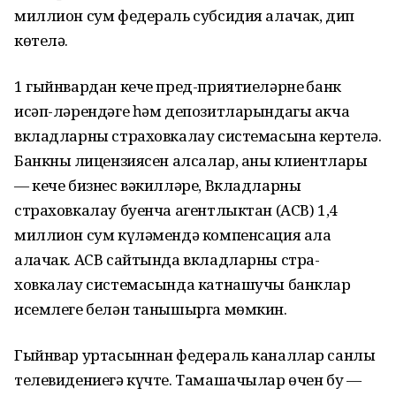
миллион сум федераль субсидия алачак, дип
көтелә.
1 гыйнвардан кече пред-приятиеләрнең банк
исәп-лә­рендәге һәм депозитларындагы акча
вкладларны страховкалау системасына кертелә.
Банкның лицензиясен алсалар, аның клиентлары
— кече бизнес вәкилләре, Вкладларны
страховкалау буенча агентлыктан (АСВ) 1,4
миллион сум күлә­мендә компенсация ала
алачак. АСВ сайтында вкладларны стра­
ховкалау системасында катнашучы банклар
исемлеге белән танышырга мөмкин.
Гыйнвар уртасыннан федераль каналлар санлы
телевидениегә күчте. Тамашачылар өчен бу —