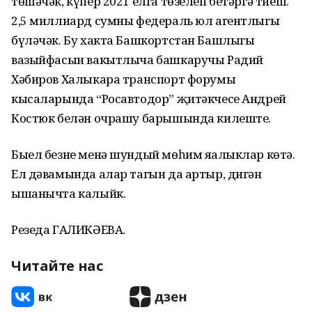
төшәчәк, күпер 2021 елга төзелеп бетәргә тиеш.
2,5 миллиард сумны федераль юл агентлыгы
бүләчәк. Бу хакта Башкортстан Башлыгы
вазыйфасын вакытлыча башкаручы Радий
Хәбиров Халыкара транспорт форумы
кысаларында “Росавтодор” җитәкчесе Андрей
Костюк белән очрашу барышында килеште.
Быел безне менә шундый мөһим яңалыклар көтә.
Ел дәвамында алар тагын да артыр, дигән
ышанычта калыйк.
Резеда ГАЛИКӘЕВА.
Читайте нас