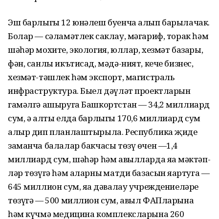
Эш барлыгы 12 юнәлеш буенча алып барылачак.
Болар — сәламәтлек саклау, мәгариф, торак һәм
шәһәр мохите, экология, юллар, хезмәт базары,
фән, санлы икътисад, мәдә-ният, кече бизнес,
хезмәт-тәшлек һәм экспорт, магистраль
инфраструктура. Быел дәүләт проектларын
гамәлгә ашыруга Башкортстан — 34,2 миллиард
сум, ә алты елда барлыгы 170,6 миллиард сум
алыр дип планлаштырыла. Республика җиде
заманча балалар бакчасы төзү өчен —1,4
миллиард сум, шәһәр һәм авылларда яңа мәктәп-
ләр төзүгә һәм аларның матди базасын яңартуга —
645 миллион сум, яңа дәвалау учреж­дениеләре
төзүгә — 500 миллион сум, авыл ФАПларына
һәм күчмә медицина комплексларына 260