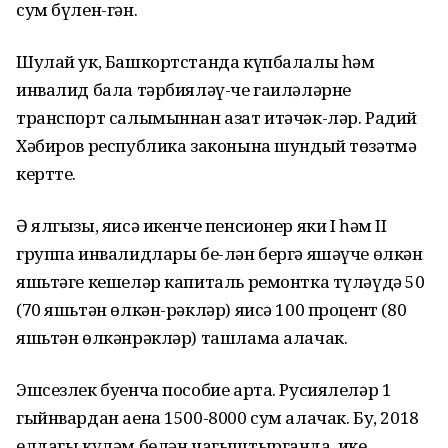
сум бүлен-гән.
Шулай ук, Башкортстанда күпбалалы һәм
инвалид бала тәрбияләү-че гаилә­ләрне
транспорт салымыннан азат итәчәк-ләр. Радий
Хәбиров республика законына шундый төзәтмә
кертте.
Ә ялгызы, яисә икенче пенсионер яки I һәм II
группа инвалидлары бе-лән бергә яшәүче өлкән
яшьтәге кешеләр капиталь ремонтка түләүдә 50
(70 яшьтән өлкән-рәкләр) яисә 100 процент (80
яшьтән өлкәнрәк­ләр) ташлама алачак.
Эшсезлек буенча пособие арта. Русиялеләр 1
гыйнвардан аена 1500-8000 сум алачак. Бу, 2018
елдагы күләм белән чагыштырганда, ике