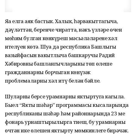
Яңа елга аяк бастык. Халык, һәрвакыттагыча,
дәүләттән, беренче чиратта, нәкъ үзләре өчен
мөһим булган көнкүреш мәсьәләләренең хәл
ителүен көтә. Шуңа да республика Башлыгы
вазыйфасын вакытлыча башкаручы Радий
Хәбировның башлангыч­ларының төп өлеше
гражданнарны борчыган көнүзәк
проблемаларны хәл итү белән бәйле.
Шуларның берсе урамнарны яктыртуга кагыла.
Быел “Якты шәһәр” программасы кысаларында
респуб­лика­ның шәһәр һәм районнарында 23 мең
фонарь урнаштырылырга тиеш, бу урамнарның
өчтән ике өлешен яктырту мөм­кин­леге бирәчәк.