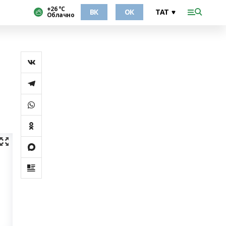
+26 °С
ВК
ОК
Облачно