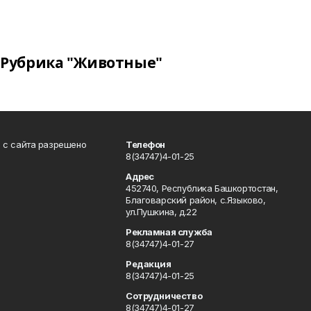
Рубрика "Животные"
в с сайта разрешено
Телефон
8(34747)4-01-25
Адрес
452740, Республика Башкортостан,
Благоварский район, с.Языково,
ул.Пушкина, д.22
Рекламная служба
8(34747)4-01-27
Редакция
8(34747)4-01-25
Сотрудничество
8(34747)4-01-27