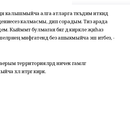
ән калышмыйча алга атларга тәкъдим иткәндә
видениесез калмасмы, дип сорадым. Тиз арада
ем. Кыйммәт булмаган бәягә дә кирәкле җиһаз
әрнең мәнфәгатендә без ашыкмыйча эш итәбез, -
аерым территорияләрдә ничек гамәлгә
ча хәл итәргә кирәк.