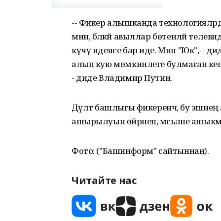
-- Фикер алышканда технологияләрд
мин, бәләкәй авыллар бөтенләй теле
күчү идеясе бар иде. Мин "Юк",-- дид
алып кую мөмкинлеге булмаган кешел
- диде Владимир Путин.
Дәүләт башлыгы фикеренчә, бу эшнең 
ашырылуын өйрәнеп, мәсьәләне ашыкмый
Фото: ("Башинформ" сайтыннан).
Читайте нас