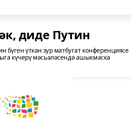
к, диде Путин
н бүген үткән зур матбугат конференциясе
ыга күчерү мәсьәләсендә ашыкмаска