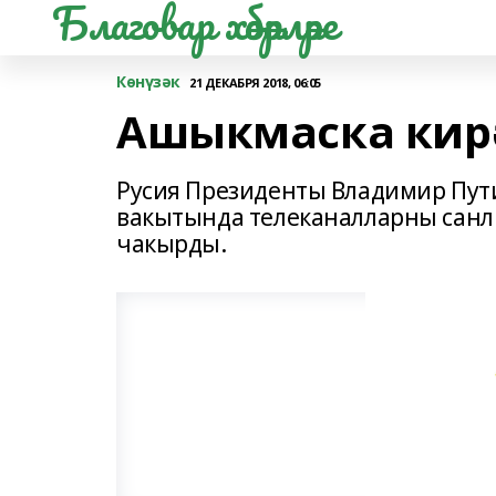
Благовар хәбәрләре
Көнүзәк
21 ДЕКАБРЯ 2018, 06:05
Ашыкмаска кирә
Русия Президенты Владимир Пути
вакытында телеканалларны санл
чакырды.