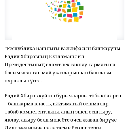
“Республика Башлыгы вазыйфасын башкаручы
Радий Хәбировның Юлламаны ил
Президентының сәламәтлек саклау тармагына
басым ясалган май указларыннан башлавы
очраклы түгел.
Радий Хәбиров куйган бурычларны төбәк көчләрен
– башкарма власть, иҗтимагый оешмалар,
табиб компетентлыгы, аның эшен оештыру,
яклау, авыру белән мөнәсәбәте өчен җавап бирүче
Дәүләт медицина палатасын берләштергән