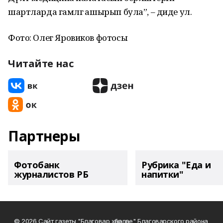
шартларда гамәлгә ашырып була”, – диде ул.
Фото: Олег Яровиков фотосы
Читайте нас
Партнеры
Фотобанк
Рубрика "Еда и
журналистов РБ
напитки"
© 2026 Сайт газеты "Благовар хәбәрләре" Благоварского района