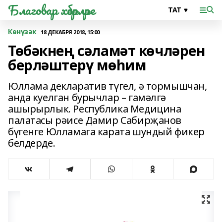
Благовар хәбәрләре
Көнүзәк
18 ДЕКАБРЯ 2018, 15:00
Төбәкнең сәламәт көчләрен
берләштерү мөһим
Юллама декларатив түгел, ә тормышчан,
анда куелган бурычлар – гамәлгә
ашырырлык. Республика Медицина
палатасы рәисе Дамир Сабирҗанов
бүгенге Юлламага карата шундый фикер
белдерде.