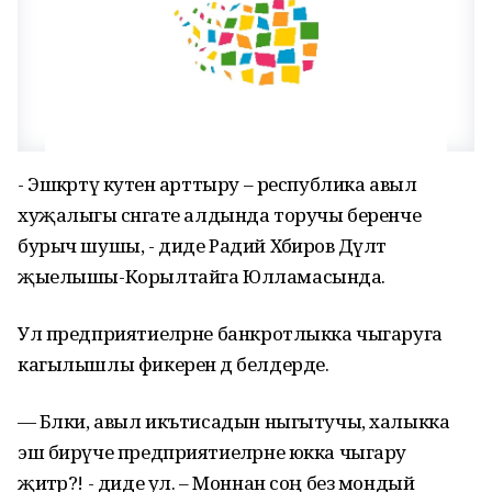
- Эшкәртү куәтен арттыру – республика авыл
хуҗалыгы сәнәгате алдында торучы беренче
бурыч шушы, - диде Радий Хәбиров Дәүләт
җыелышы-Корылтайга Юлламасында.
Ул предприятиеләрне банкротлыкка чыгаруга
кагылышлы фикерен дә белдерде.
— Бәлки, авыл икътисадын ныгытучы, халыкка
эш бирүче предприятиеләрне юкка чыгару
җитәр?! - диде ул. – Моннан соң без мондый