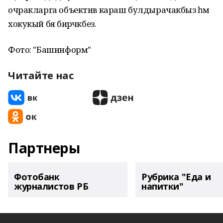
очракларга объектив караш булдырачакбыз һәм
хокукый бәя бирәчәкбез.
Фото: "Башинформ"
Читайте нас
Партнеры
Фотобанк
Рубрика "Еда и
журналистов РБ
напитки"