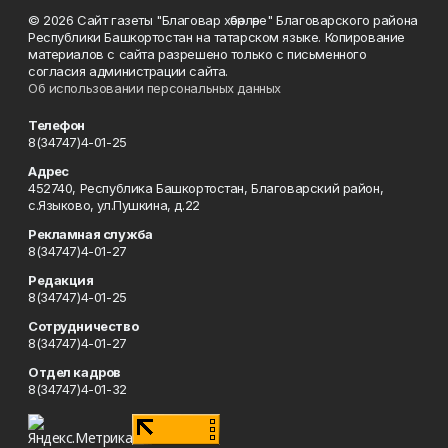
© 2026 Сайт газеты "Благовар хәбәрләре" Благоварского района
Республики Башкортостан на татарском языке. Копирование
материалов с сайта разрешено только с письменного
согласия администрации сайта.
Об использовании персональных данных
Телефон
8(34747)4-01-25
Адрес
452740, Республика Башкортостан, Благоварский район,
с.Языково, ул.Пушкина, д.22
Рекламная служба
8(34747)4-01-27
Редакция
8(34747)4-01-25
Сотрудничество
8(34747)4-01-27
Отдел кадров
8(34747)4-01-32