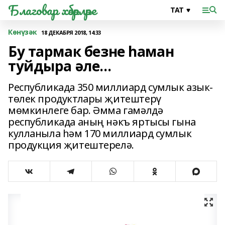
Благовар хәбәрләре
Көнүзәк
18 ДЕКАБРЯ 2018, 14:33
Бу тармак безне һаман
туйдыра әле...
Республикада 350 миллиард сумлык азык-
төлек продуктлары җитештерү
мөмкинлеге бар. Әмма гамәлдә
республикада аның нәкъ яртысы гына
кулланыла һәм 170 миллиард сумлык
продукция җитештерелә.