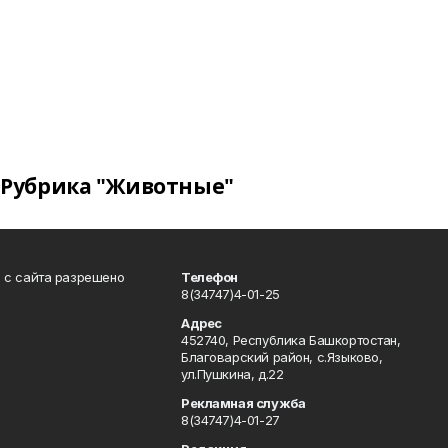
Рубрика "Животные"
в с сайта разрешено
Телефон
8(34747)4-01-25
Адрес
452740, Республика Башкортостан,
Благоварский район, с.Языково,
ул.Пушкина, д.22
Рекламная служба
8(34747)4-01-27