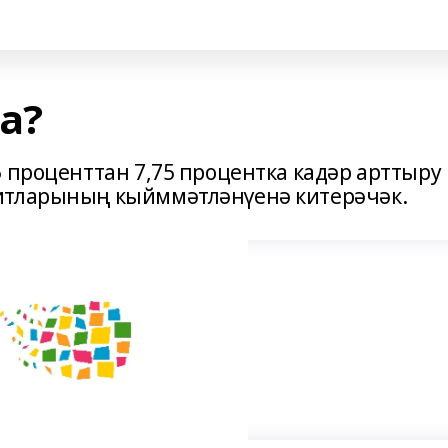
а?
 проценттан 7,75 процентка кадәр арттыру
итларының кыйммәтләнүенә китерәчәк.