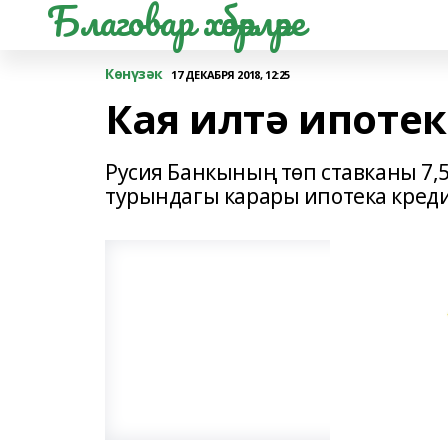
Благовар хәбәрләре
Көнүзәк
17 ДЕКАБРЯ 2018, 12:25
Кая илтә ипотек
Русия Банкының төп ставканы 7,5
турындагы карары ипотека кред