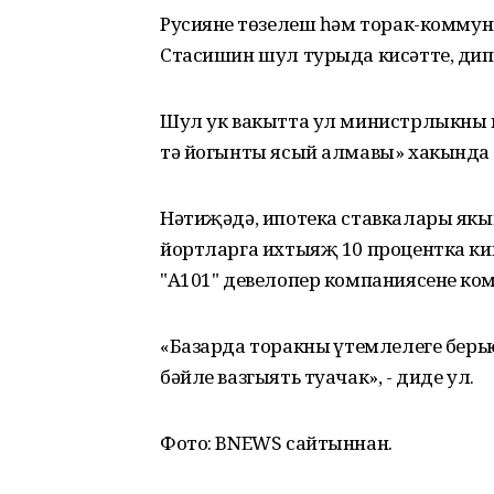
Русиянең төзелеш һәм торак-комм
Стасишин шул турыда кисәтте, дип 
Шул ук вакытта ул министрлыкның 
тә йогынты ясый алмавы» хакында 
Нәтиҗәдә, ипотека ставкалары якынч
йортларга ихтыяҗ 10 процентка ки
"А101" девелопер компаниясенең к
«Базарда торакның үтемлелеге бер
бәйле вазгыять туачак», - диде ул.
Фото: BNEWS сайтыннан.