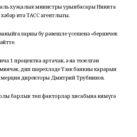
уналь хуҗалык министры урынбасары Никита
хәбәр итә ТАСС агентлыгы.
вакыйгаларның бу рәвешле үсешенә «берничек
әйтте.
а 1 процентка артачак, ә яңа төзелгән
миячәк, дип шәрехләде Үзәк банкның карарын
оммерция директоры Дмитрий Трубников.
ьюлы барлык төп факторлар хисабына кимүгә