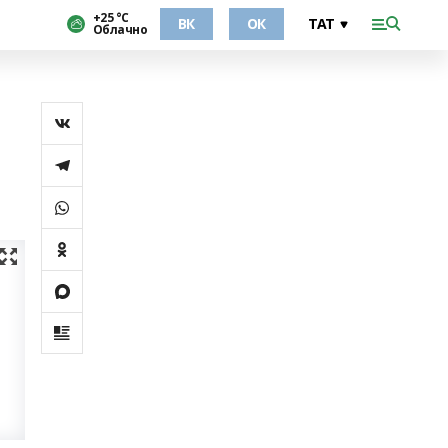
+25 °С
ВК
ОК
Облачно