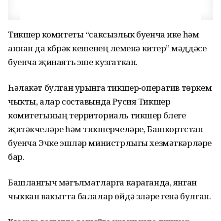
Тикшерү комитеты “саксызлык буенча ике һәм
аннан да күбрәк кешенең үлеменә китерү” мәддәсе
буенча җинаять эше кузгаткан.
Һәлакәт булган урынга тикшерү-оператив төркем
чыкты, алар составында Русия Тикшерү
комитетының территориаль тикшерү бүлеге
җитәкчеләре һәм тикшерүчеләре, Башкортстан
буенча Эчке эшләр министрлыгы хезмәткәрләре
бар.
Башлангыч мәгълүматларга караганда, янган
чыккан вакытта балалар өйдә үзләре генә булган.