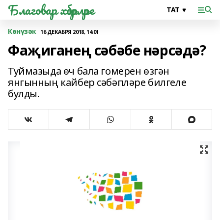
Благовар хәбәрләре
Көнүзәк
16 ДЕКАБРЯ 2018, 14:01
Фаҗиганең сәбәбе нәрсәдә?
Туймазыда өч бала гомерен өзгән
янгынның кайбер сәбәпләре билгеле
булды.