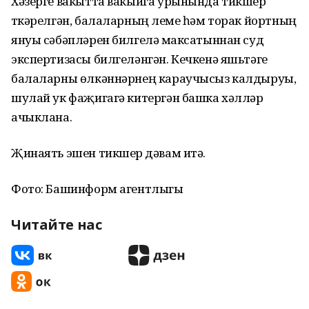
Хәзерге вакытта вакыйга урынында тикшерү
үткәрелгән, балаларның үлеме һәм торак йортның
януы сәбәпләрен билгеләү максатыннан суд
экспертизасы билгеләнгән. Кечкенә яшьтәге
балаларны өлкәннәрнең караучысыз калдыруы,
шулай ук фаҗигагә китергән башка хәлләр
ачыклана.
Җинаять эшен тикшерү дәвам итә.
Фото: Башинформ агентлыгы
Читайте нас