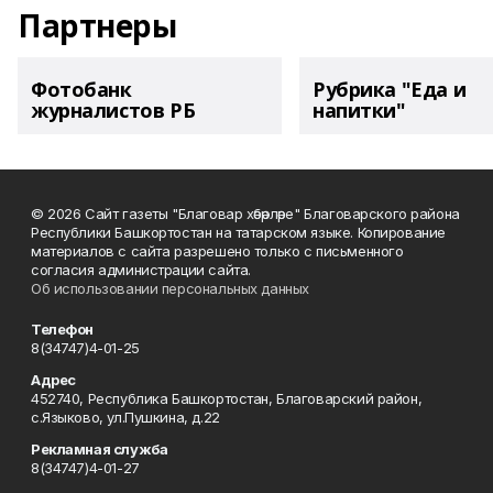
Партнеры
Фотобанк
Рубрика "Еда и
журналистов РБ
напитки"
© 2026 Сайт газеты "Благовар хәбәрләре" Благоварского района
Республики Башкортостан на татарском языке. Копирование
материалов с сайта разрешено только с письменного
согласия администрации сайта.
Об использовании персональных данных
Телефон
8(34747)4-01-25
Адрес
452740, Республика Башкортостан, Благоварский район,
с.Языково, ул.Пушкина, д.22
Рекламная служба
8(34747)4-01-27