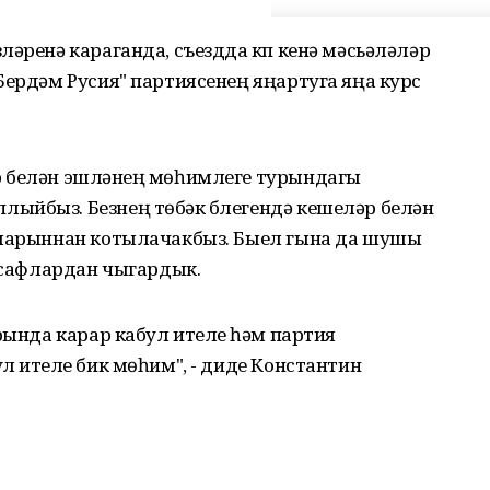
ләренә караганда, съездда күп кенә мәсьәләләр
Бердәм Русия" партиясенең яңартуга яңа курс
 белән эшләүнең мөһимлеге турындагы
ыйбыз. Безнең төбәк бүлегендә кешеләр белән
аларыннан котылачакбыз. Быел гына да шушы
ң сафлардан чыгардык.
рында карар кабул ителүе һәм партия
л ителүе бик мөһим", - диде Константин