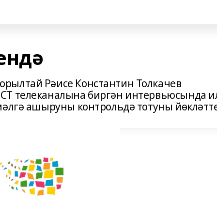
ендә
рылтай Рәисе Константин Толкачев
СТ телеканалына биргән интервьюсында и
мәлгә ашыруны контрольдә тотуны йөкләтте