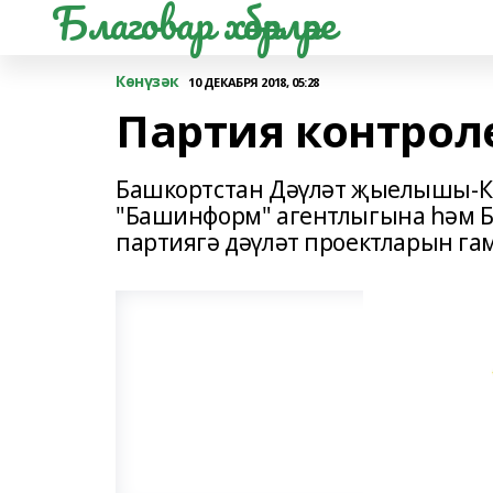
Благовар хәбәрләре
Көнүзәк
10 ДЕКАБРЯ 2018, 05:28
Партия контрол
Башкортстан Дәүләт җыелышы-Ко
"Башинформ" агентлыгына һәм Б
партиягә дәүләт проектларын га