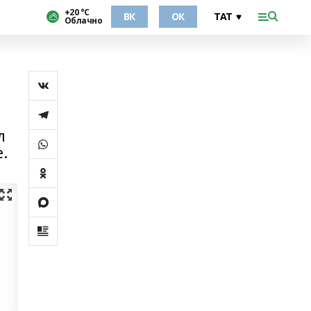
+20 °С
ВК
ОК
Облачно
л
.