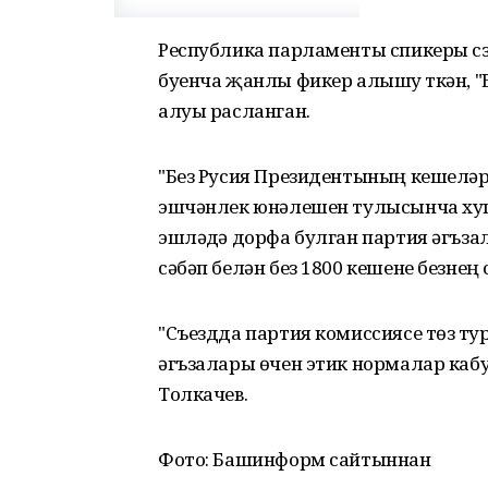
Республика парламенты спикеры сүз
буенча җанлы фикер алышу үткән, "
алуы расланган.
"Без Русия Президентының кешеләр
эшчәнлек юнәлешен тулысынча хупл
эшләүдә дорфа булган партия әгъз
сәбәп белән без 1800 кешене безне
"Съездда партия комиссиясе төзү ту
әгъзалары өчен этик нормалар кабу
Толкачев.
Фото: Башинформ сайтыннан