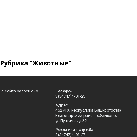
Рубрика "Животные"
в с сайта разрешено
Телефон
8(34747)4-01-25
Адрес
452740, Республика Башкортостан,
Благоварский район, с.Языково,
ул.Пушкина, д.22
Рекламная служба
8(34747)4-01-27