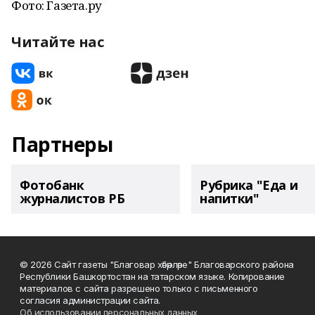
Фото: Газета.ру
Читайте нас
Партнеры
Фотобанк
Рубрика "Еда и
журналистов РБ
напитки"
© 2026 Сайт газеты "Благовар хәбәрләре" Благоварского района
Республики Башкортостан на татарском языке. Копирование
материалов с сайта разрешено только с письменного
согласия администрации сайта.
Об использовании персональных данных