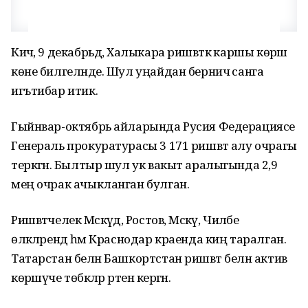
Кичә, 9 декабрьдә, Халыкара ришвәткә каршы көрәш
көне билгеләнде. Шул уңайдан берничә санга
игътибар итик.
Гыйнвар-октябрь айларында Русия Федерациясе
Генераль прокуратурасы 3 171 ришвәт алу очрагы
теркәгән. Былтыр шул ук вакыт аралыгында 2,9
мең очрак ачыкланган булган.
Ришвәтчелек Мәскәүдә, Ростов, Мәскәү, Чиләбе
өлкәләрендә һәм Краснодар краенда киң таралган.
Татарстан белән Башкортстан ришвәт белән актив
көрәшүче төбәкләр рәтенә кергән.