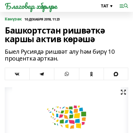
Благовар хәбәрләре
Көнүзәк
10 ДЕКАБРЯ 2018, 11:23
Башкортстан ришвәткә
каршы актив көрәшә
Быел Русиядә ришвәт алу һәм бирү 10
процентка арткан.