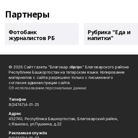
Партнеры
Фотобанк
Рубрика "Еда и
журналистов РБ
напитки"
© 2026 Сайт газеты "Благовар хәбәрләре" Благоварского района
Республики Башкортостан на татарском языке. Копирование
материалов с сайта разрешено только с письменного
согласия администрации сайта.
Об использовании персональных данных
Телефон
8(34747)4-01-25
Адрес
452740, Республика Башкортостан, Благоварский район,
с.Языково, ул.Пушкина, д.22
Рекламная служба