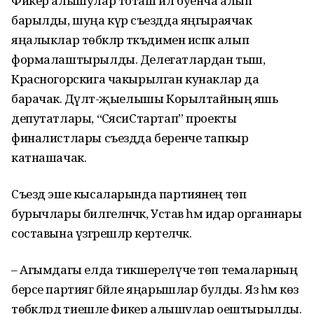
Фикер алышулар тоташ ил буенча алып
барылды, шуңа күрә съездда яңгыраячак
яңалыклар төбәкләр тәкъдимен исәпкә алып
формалаштырылды. Делегатлардан тыш,
Красногорскига чакырылган кунаклар да
барачак. Дәүләт-җыелышы Корылтайның яшь
депутатлары, “СәясиСтартап” проекты
финалистлары съездда беренче тапкыр
катнашачак.
Съезд эше кысаларында партиянең төп
бурычлары билгеләнәчәк, Устав һәм идарә органнары
составына үзгәрешләр кертеләчәк.
– Агымдагы елда тикшерелүче төп темаларның
берсе партиягә бәйле яңарышлар булды. Яз һәм көз
төбәкләрдә тиешле фикер алышулар оештырылды.