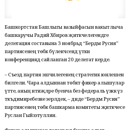
Башкортстан Башлыгы вазыйфасын вакытлыча
башкаручы Радий Хәбиров җитәкчелегендәге
делегация составына 3 ноябрьдә “Бердәм Русия”
партиясенең төбәк бүлекчәсендә үткән
конференциядә сайланган 20 делегат керде.
– Съезд партия эшчәнлегенең стратегик юнәлешен
билгели. Чара алдыннан төбәктә фикер алышулар
үтте, аның нәтиҗәләре буенча без федераль үзәккә үз
тәкъдимнәребезне әзерләдек, – диде “Бердәм Русия”
партиясенең төбәк башкарма комитеты җитәкчесе
Руслан Гыйззәтуллин.