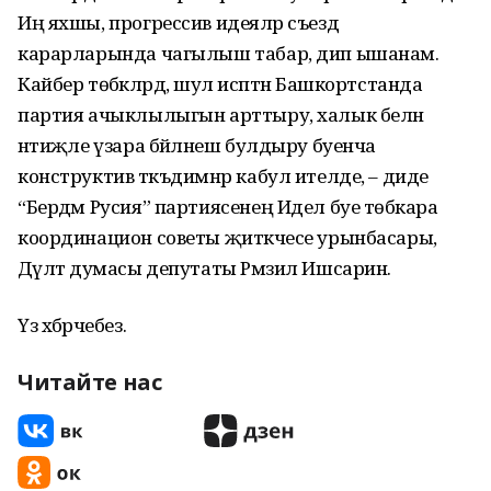
Иң яхшы, прогрессив идеяләр съезд
карарларында чагылыш табар, дип ышанам.
Кайбер төбәкләрдә, шул исәптән Башкортстанда
партия ачыклылыгын арттыру, халык белән
нәтиҗәле үзара бәйләнеш булдыру буенча
конструктив тәкъдимнәр кабул ителде, – диде
“Бердәм Русия” партиясенең Идел буе төбәкара
координацион советы җитәкчесе урынбасары,
Дәүләт думасы депутаты Рәмзил Ишсарин.
Үз хәбәрчебез.
Читайте нас