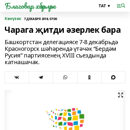
Благовар хәбәрләре
Көнүзәк
7 ДЕКАБРЯ 2018, 07:00
Чарага җитди әзерлек бара
Башкортстан делегациясе 7-8 декабрьдә
Красногорск шәһәрендә үтәчәк “Бердәм
Русия” партиясенең XVIII съездында
катнашачак.