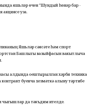
нында яшьләр өчен "Шундый һөнәр бар -
 акциясе уза.
ликаның Яшьләр сәясәте һәм спорт
ортстан Башлыгы вазыйфасын вакытлыча
.
инасы алдында оештырылган хәрби техника
а контракт буенча хезмәткә алыну тәртибе
и чыгышлар да тәкъдим ителде.