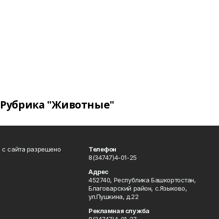
Рубрика "Животные"
в с сайта разрешено
Телефон
8(34747)4-01-25
Адрес
452740, Республика Башкортостан,
Благоварский район, с.Языково,
ул.Пушкина, д.22
Рекламная служба