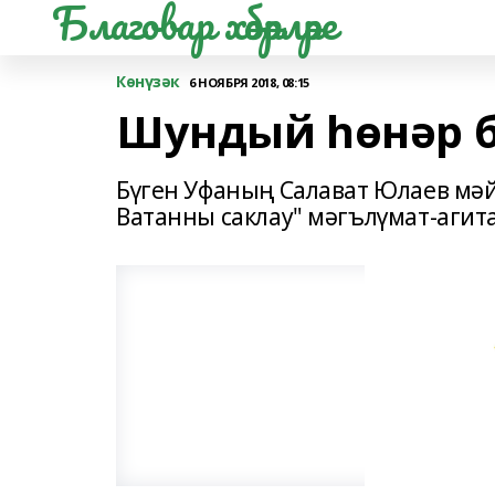
Благовар хәбәрләре
Көнүзәк
6 НОЯБРЯ 2018, 08:15
Шундый һөнәр б
Бүген Уфаның Салават Юлаев мә
Ватанны саклау" мәгълүмат-агита