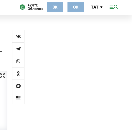
+24 °С
ВК
ОК
Облачно
-