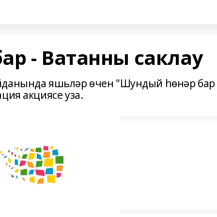
ар - Ватанны саклау
йданында яшьләр өчен "Шундый һөнәр бар 
ция акциясе уза.