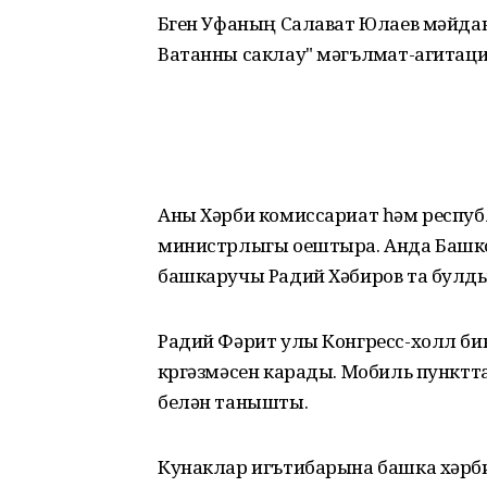
Бүген Уфаның Салават Юлаев мәйда
Ватанны саклау" мәгълүмат-агитация
Аны Хәрби комиссариат һәм респуб
министрлыгы оештыра. Анда Башк
башкаручы Радий Хәбиров та булды
Радий Фәрит улы Конгресс-холл б
күргәзмәсен карады. Мобиль пунктт
белән танышты.
Кунаклар игътибарына башка хәрб