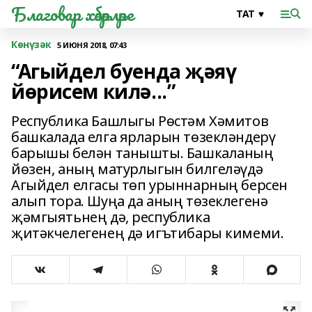
Благовар хәбәрләре
Көнүзәк
5 ИЮНЯ 2018, 07:43
“Агыйдел буенда җәяү
йөрисем килә...”
Республика Башлыгы Рөстәм Хәмитов
башкалада елга ярларын төзекләндерү
барышы белән танышты. Башкаланың
йөзен, аның матурлыгын билгеләүдә
Агыйдел елгасы төп урыннарның берсен
алып тора. Шуңа да аның төзеклегенә
җәмгыятьнең дә, республика
җитәкчелегенең дә игътибары кимеми.