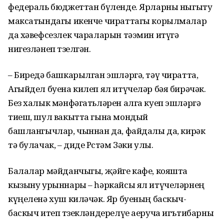
федераль бюджеттан бүленде. Ярларны ныгыту
максатындагы икенче чираттагы корылмалар
да хәвефсезлек чараларын тәэмин итүгә
нигезләнеп төзелгән.
– Биредә башкарылган эшләргә, тәү чиратта,
Агыйдел буена килеп ял итүчеләр бәя бирәчәк.
Без халык мәнфәгатьләрен алга куеп эшләргә
тиеш, шул вакытта гына мондый
башлангычлар, чыннан да, файдалы да, кирәк
тә булачак, – диде Рөстәм Зәки улы.
Балалар мәйданчыгы, җәйге кафе, кояшта
кызыну урыннары – һәркайсы ял итүчеләрнең
күңеленә хуш киләчәк. Яр буеның баскыч-
баскыч итеп төзекләндерелүе аеруча игътибарны