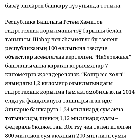
бизәү эшләрен башкару күз уңында тотыла.
Республика Башлыгы Рөстәм Хәмитов
гидротехник корылманы төзү барышы белән
танышты. Шәһәр өчен әһәмиятле бу төзелеш
республиканың 100 еллыгына төзелүче
объектлар исемлегенә кертелгән. “Набережная”
башлангычына караган корылмалар 7
километрга җәелдереләчәк. “Конгресс-холл”
янындагы 1,2 километр озынлыгындагы
гидротехник корылма һәм автомобиль юлы 2014
елда ук файдалануга тапшырылган иде.
Эшләрне башкаруга 1,34 миллиард сум акча
тотынылды, шуның 1,12 миллиард сумы –
федераль бюджеттан. Юл төзү өчен таләп ителгән
800 миллион сум акчаның 200 миллион сумы