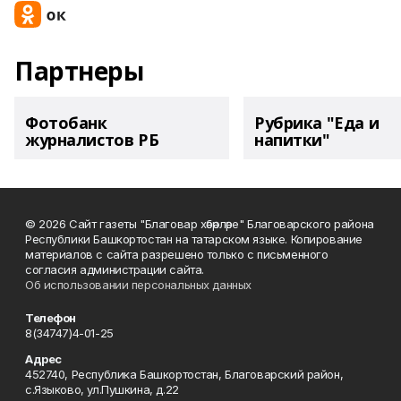
Партнеры
Фотобанк
Рубрика "Еда и
журналистов РБ
напитки"
© 2026 Сайт газеты "Благовар хәбәрләре" Благоварского района
Республики Башкортостан на татарском языке. Копирование
материалов с сайта разрешено только с письменного
согласия администрации сайта.
Об использовании персональных данных
Телефон
8(34747)4-01-25
Адрес
452740, Республика Башкортостан, Благоварский район,
с.Языково, ул.Пушкина, д.22