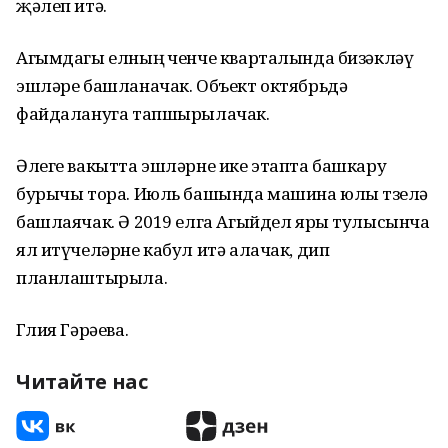
җәлеп итә.
Агымдагы елның өченче кварталында бизәкләү
эшләре башланачак. Объект октябрьдә
файдалануга тапшырылачак.
Әлеге вакытта эшләрне ике этапта башкару
бурычы тора. Июль башында машина юлы төзелә
башлаячак. Ә 2019 елга Агыйдел яры тулысынча
ял итүчеләрне кабул итә алачак, дип
планлаштырыла.
Гөлия Гәрәева.
Читайте нас