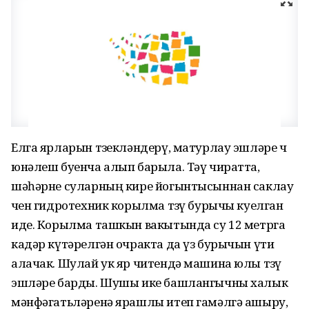
Елга ярларын төзекләндерү, матурлау эшләре өч
юнәлеш буенча алып барыла. Тәү чиратта,
шәһәрне суларның кире йогынтысыннан саклау
өчен гидротехник корылма төзү бурычы куелган
иде. Корылма ташкын вакытында су 12 метрга
кадәр күтәрелгән очракта да үз бурычын үти
алачак. Шулай ук яр читендә машина юлы төзү
эшләре барды. Шушы ике башлангычны халык
мәнфәгатьләренә ярашлы итеп гамәлгә ашыру,