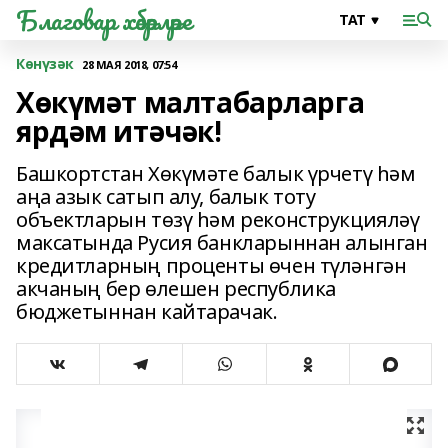
Благовар хәбәрләре
Көнүзәк
28 МАЯ 2018, 07:54
Хөкүмәт малтабарларга
ярдәм итәчәк!
Башкортстан Хөкүмәте балык үрчетү һәм
аңа азык сатып алу, балык тоту
объектларын төзү һәм реконструкцияләү
максатында Русия банкларыннан алынган
кредитларның проценты өчен түләнгән
акчаның бер өлешен республика
бюджетыннан кайтарачак.