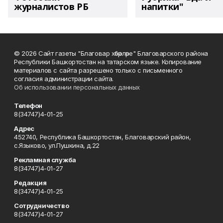
журналистов РБ
напитки"
© 2026 Сайт газеты "Благовар хәбәрләре" Благоварского района
Республики Башкортостан на татарском языке. Копирование
материалов с сайта разрешено только с письменного
согласия администрации сайта.
Об использовании персональных данных
Телефон
8(34747)4-01-25
Адрес
452740, Республика Башкортостан, Благоварский район,
с.Языково, ул.Пушкина, д.22
Рекламная служба
8(34747)4-01-27
Редакция
8(34747)4-01-25
Сотрудничество
8(34747)4-01-27