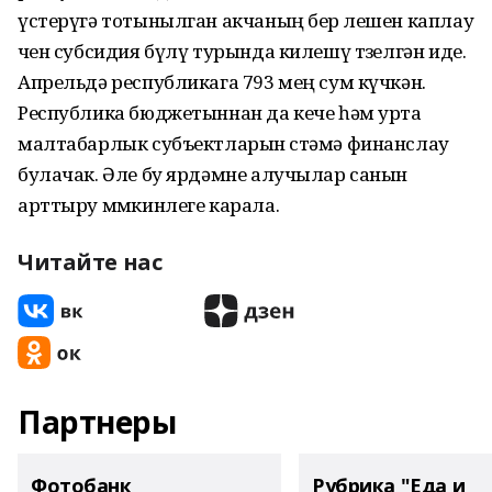
үстерүгә тотынылган акчаның бер өлешен каплау
өчен субсидия бүлү турында килешү төзелгән иде.
Апрельдә республикага 793 мең сум күчкән.
Республика бюджетыннан да кече һәм урта
малтабарлык субъектларын өстәмә финанслау
булачак. Әле бу ярдәмне алучылар санын
арттыру мөмкинлеге карала.
Читайте нас
Партнеры
Фотобанк
Рубрика "Еда и