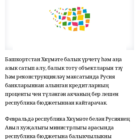
Башкортстан Хөкүмәте балык үрчетү һәм аңа
азык сатып алу, балык тоту объектларын төзү
һәм реконструкцияләү максатында Русия
банкларыннан алынган кредитларның
проценты өчен түләнгән акчаның бер өлешен
республика бюджетыннан кайтарачак.
Февральдә республика Хөкүмәте белән Русиянең
Авыл хуҗалыгы министрлыгы арасында
республика бюджетына балыкчылыкны