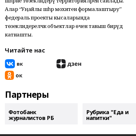
шәһәрне төзекләндерү территорияләрен сайлады.
Алар “Уңайлы шәһәр мохитен формалаштыру”
федераль проекты кысаларында
төзекләндереләчәк объектлар өчен тавыш бирүдә
катнашты.
Читайте нас
Партнеры
Фотобанк
Рубрика "Еда и
журналистов РБ
напитки"