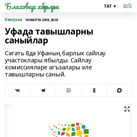
Благовар хәбәрләре
Көнүзәк
18 МАРТА 2018, 20:33
Уфада тавышларны
саныйлар
Сәгать 8дә Уфаның барлык сайлау
участоклары ябылды. Сайлау
комиссияләре әгъзалары әле
тавышларны саный.