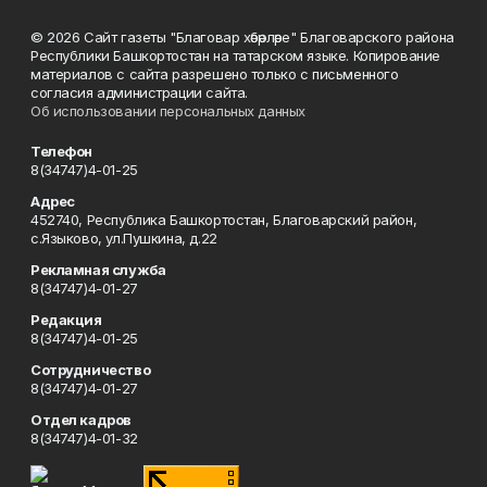
© 2026 Сайт газеты "Благовар хәбәрләре" Благоварского района
Республики Башкортостан на татарском языке. Копирование
материалов с сайта разрешено только с письменного
согласия администрации сайта.
Об использовании персональных данных
Телефон
8(34747)4-01-25
Адрес
452740, Республика Башкортостан, Благоварский район,
с.Языково, ул.Пушкина, д.22
Рекламная служба
8(34747)4-01-27
Редакция
8(34747)4-01-25
Сотрудничество
8(34747)4-01-27
Отдел кадров
8(34747)4-01-32