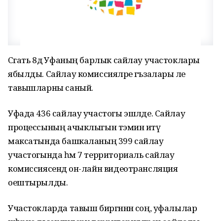
Сәгать 8дә Уфаның барлык сайлау участоклары
ябылды. Сайлау комиссияләре әгъзалары әле
тавышларны саный.
Уфада 436 сайлау участогы эшләде. Сайлау
процессының ачыклыгын тәэмин итү
максатында башкаланың 399 сайлау
участогында һәм 7 территориаль сайлау
комиссиясендә он-лайн видеотрансляция
оештырылды.
Участокларда тавыш биргәннән соң, уфалылар