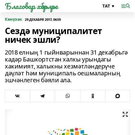
Благовар хәбәрләре
Көнүзәк
29 ДЕКАБРЯ 2017, 06:59
Сездә муниципалитет
ничек эшли?
2018 елның 1 гыйнварыннан 31 декабрьгә
кадәр Башкортстан халкы урындагы
хакимият, халыкны хезмәтләндерүче
дәүләт һәм муниципаль оешмаларның
эшчәнлеген бәяли ала.