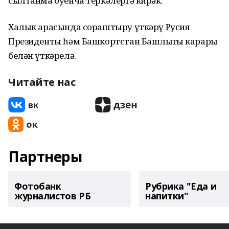
сылтанма буенча теркәлергә кирәк.
Халык арасында сораштыру үткәрү Русия
Президенты һәм Башкортстан Башлыгы карары
белән үткәрелә.
Читайте нас
Партнеры
Фотобанк
Рубрика "Еда и
журналистов РБ
напитки"