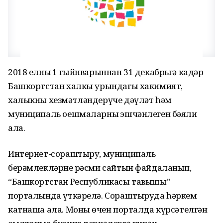
2018 елның 1 гыйнварыннан 31 декабрьгә кадәр
Башкортстан халкы урындагы хакимият,
халыкны хезмәтләндерүче дәүләт һәм
муниципаль оешмаларның эшчәнлеген бәяли
ала.
Интернет-сораштыру, муниципаль
берәмлекләрнең рәсми сайтын файдаланып,
“Башкортстан Республикасы тавышы”
порталында үткәрелә. Сораштыруда һәркем
катнаша ала. Моның өчен порталда күрсәтелгән