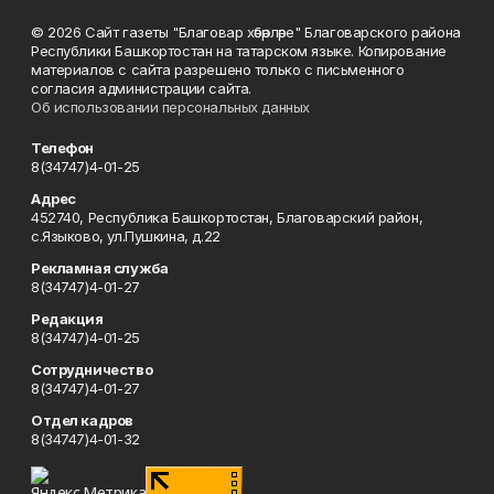
© 2026 Сайт газеты "Благовар хәбәрләре" Благоварского района
Республики Башкортостан на татарском языке. Копирование
материалов с сайта разрешено только с письменного
согласия администрации сайта.
Об использовании персональных данных
Телефон
8(34747)4-01-25
Адрес
452740, Республика Башкортостан, Благоварский район,
с.Языково, ул.Пушкина, д.22
Рекламная служба
8(34747)4-01-27
Редакция
8(34747)4-01-25
Сотрудничество
8(34747)4-01-27
Отдел кадров
8(34747)4-01-32