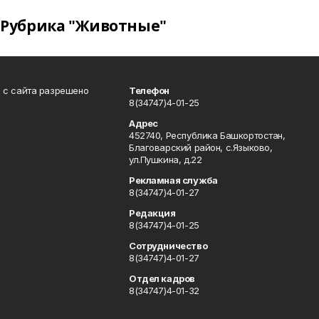
Рубрика "Животные"
в с сайта разрешено
Телефон
8(34747)4-01-25
Адрес
452740, Республика Башкортостан,
Благоварский район, с.Языково,
ул.Пушкина, д.22
Рекламная служба
8(34747)4-01-27
Редакция
8(34747)4-01-25
Сотрудничество
8(34747)4-01-27
Отдел кадров
8(34747)4-01-32