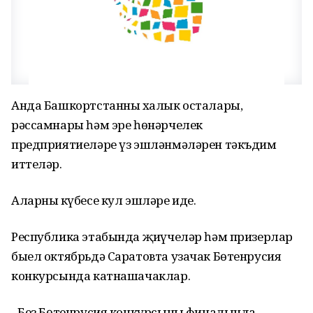
Анда Башкортстанның халык осталары,
рәссамнары һәм эре һөнәрчелек
предприятиеләре үз эшләнмәләрен тәкъдим
иттеләр.
Аларның күбесе кул эшләре иде.
Республика этабында җиңүчеләр һәм призерлар
быел октябрьдә Саратовта узачак Бөтенрусия
конкурсында катнашачаклар.
- Без Бөтенрусия конкурсының финалында