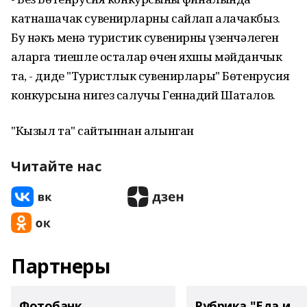
катнашачак сувенирларны сайлап алачакбыз.
Бу нәкъ менә туристик сувенирның үзенчәлеген
аңларга тиешле осталар өчен яхшы мәйданчык
та, - диде "Туристлык сувенирлары" Бөтенрусия
конкурсына нигез салучы Геннадий Шаталов.
"Кызыл таң" сайтыннан алынган
Читайте нас
Партнеры
Фотобанк
Рубрика "Еда и