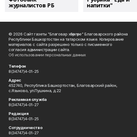
журналистов РБ
напитки"
© 2026 Сайт газеты "Благовар хәбәрләре" Благоварского района
Республики Башкортостан на татарском языке. Копирование
материалов с сайта разрешено только с письменного
согласия администрации сайта.
Об использовании персональных данных
Телефон
8(34747)4-01-25
Адрес
452740, Республика Башкортостан, Благоварский район,
с.Языково, ул.Пушкина, д.22
Рекламная служба
8(34747)4-01-27
Редакция
8(34747)4-01-25
Сотрудничество
8(34747)4-01-27