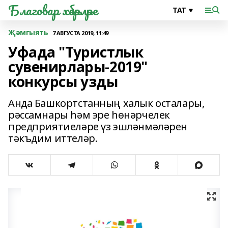
Благовар хәбәрләре
Җәмгыять
7 АВГУСТА 2019, 11:49
Уфада "Туристлык
сувенирлары-2019"
конкурсы узды
Анда Башкортстанның халык осталары,
рәссамнары һәм эре һөнәрчелек
предприятиеләре үз эшләнмәләрен
тәкъдим иттеләр.