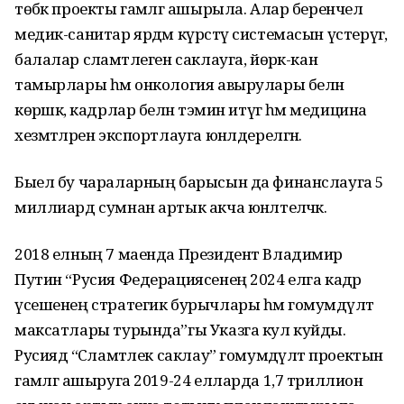
төбәк проекты гамәлгә ашырыла. Алар беренчел
медик-санитар ярдәм күрсәтү системасын үстерүгә,
балалар сәламәтлеген саклауга, йөрәк-кан
тамырлары һәм онкология авырулары белән
көрәшкә, кадрлар белән тәэмин итүгә һәм медицина
хезмәтләрен экспортлауга юнәлдерелгән.
Быел бу чараларның барысын да финанслауга 5
миллиард сумнан артык акча юнәлтеләчәк.
2018 елның 7 маенда Президент Владимир
Путин “Русия Федерациясенең 2024 елга кадәр
үсешенең стратегик бурычлары һәм гомумдәүләт
максатлары турында”гы Указга кул куйды.
Русиядә “Сәламәтлек саклау” гомумдәүләт проектын
гамәлгә ашыруга 2019-24 елларда 1,7 триллион