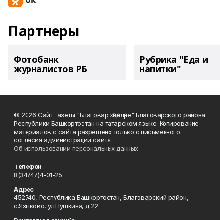
Партнеры
Фотобанк
Рубрика "Еда и
журналистов РБ
напитки"
© 2026 Сайт газеты "Благовар хәбәрләре" Благоварского района
Республики Башкортостан на татарском языке. Копирование
материалов с сайта разрешено только с письменного
согласия администрации сайта.
Об использовании персональных данных
Телефон
8(34747)4-01-25
Адрес
452740, Республика Башкортостан, Благоварский район,
с.Языково, ул.Пушкина, д.22