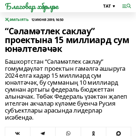
Благовар хәбәрләре
Җәмгыять
12 ИЮНЯ 2019, 16:50
“Сәламәтлек саклау”
проектына 15 миллиард сум
юнәлтеләчәк
Башкортстан “Сәламәтлек саклау”
гомумдәүләт проектын гамәлгә ашыруга
2024 елга кадәр 15 миллиард сум
юнәлтәчәк, бу сумманың 10 миллиард
сумнан артыгы федераль бюджеттан
алыначак. Төбәк Федераль үзәктән җәлеп
ителгән акчалар күләме буенча Русия
субъектлары арасында лидерлар
исәбендә.