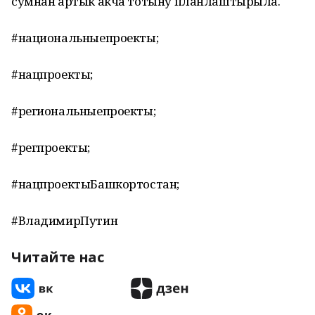
сумнан артык акча тотыну планлаштырыла.
#национальныепроекты;
#нацпроекты;
#региональныепроекты;
#регпроекты;
#нацпроектыБашкортостан;
#ВладимирПутин
Читайте нас