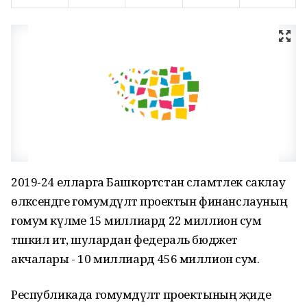
2019-24 елларга Башкортстан сәламәтлек саклау
өлкәсендәге гомумдәүләт проектын финанслауның
гомум күләме 15 миллиард 22 миллион сум
тәшкил итә, шулардан федераль бюджет
акчалары - 10 миллиард 456 миллион сум.
Республикада гомумдәүләт проектының җиде