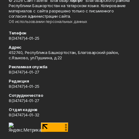
© 2026 Сайт газеты "Благовар хәбәрләре" Благоварского района
Республики Башкортостан на татарском языке. Копирование
материалов с сайта разрешено только с письменного
согласия администрации сайта.
Об использовании персональных данных
Телефон
8(34747)4-01-25
Адрес
452740, Республика Башкортостан, Благоварский район,
с.Языково, ул.Пушкина, д.22
Рекламная служба
8(34747)4-01-27
Редакция
8(34747)4-01-25
Сотрудничество
8(34747)4-01-27
Отдел кадров
8(34747)4-01-32