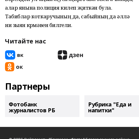
алар янына полиция килеп җиткән була.
Табиблар коткаручының да, сабыйның да әллә
ни зыян күрмәвен билгели.
Читайте нас
Партнеры
Фотобанк
Рубрика "Еда и
журналистов РБ
напитки"