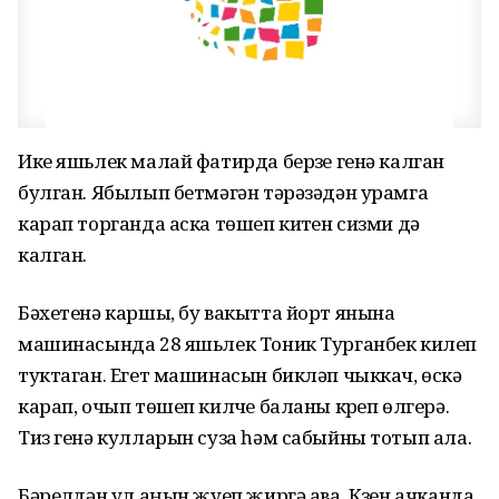
Ике яшьлек малай фатирда берүзе генә калган
булган. Ябылып бетмәгән тәрәзәдән урамга
карап торганда аска төшеп китүен сизми дә
калган.
Бәхетенә каршы, бу вакытта йорт янына
машинасында 28 яшьлек Тоник Турганбек килеп
туктаган. Егет машинасын бикләп чыккач, өскә
карап, очып төшеп килүче баланы күреп өлгерә.
Тиз генә кулларын суза һәм сабыйны тотып ала.
Бәрелүдән ул аңын җуеп җиргә ава. Күзен ачканда,