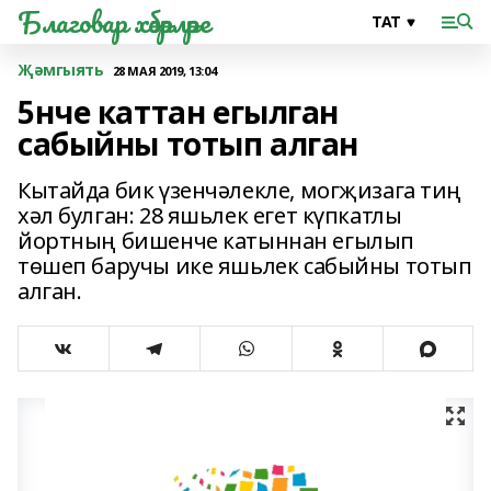
Благовар хәбәрләре
Җәмгыять
28 МАЯ 2019, 13:04
5нче каттан егылган
сабыйны тотып алган
Кытайда бик үзенчәлекле, могҗизага тиң
хәл булган: 28 яшьлек егет күпкатлы
йортның бишенче катыннан егылып
төшеп баручы ике яшьлек сабыйны тотып
алган.